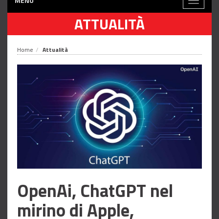
MENÙ
Toggle
navigati
ATTUALITÀ
Home
Attualità
OpenAi, ChatGPT nel
mirino di Apple,