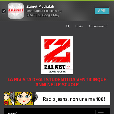
Zainet Medialab
APRI
Mandragola Editrice s.c.g.
GRATIS su Google Play
Login
Abbonamenti
LA RIVISTA DEGLI STUDENTI DA VENTICINQUE
ANNI NELLE SCUOLE