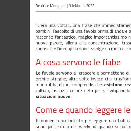
Beatrice Monguzzi |
3 febbraio 2023
“C’era una volta”... una frase che immediatamente 
bambini: l’ascolto di una favola prima di andare 
racconto fantastico, magico importantissimo ne
nuove parole, allena alla concentrazione, tra
curiosità e l’immaginazione, svolge un ruolo di c
A cosa servono le fiabe
Le favole servono a crescere e permettono di af
orchi e streghe; altre volte invece ci si trasform
modo il bambino comprende che
esistono rea
cultura, usanze, colore della pelle, sviluppando
situazioni nuove.
Come e quando leggere le
Il momento più indicato per leggere una fiaba a
sono più lenti o nei weekend quando si ha pi