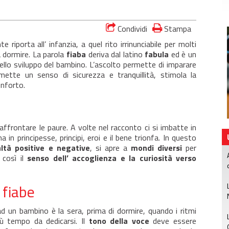
Condividi
Stampa
riporta all’ infanzia, a quel rito irrinunciabile per molti
a dormire. La parola
fiaba
deriva dal latino
fabula
ed è un
llo sviluppo del bambino. L’ascolto permette di imparare
smette un senso di sicurezza e tranquillità, stimola la
onforto.
frontare le paure. A volte nel racconto ci si imbatte in
a in principesse, principi, eroi e il bene trionfa. In questo
ltà positive e negative
, si apre a
mondi diversi
per
 così il
senso dell’ accoglienza e la curiosità verso
 fiabe
d un bambino è la sera, prima di dormire, quando i ritmi
ù tempo da dedicarsi. Il
tono della voce
deve essere