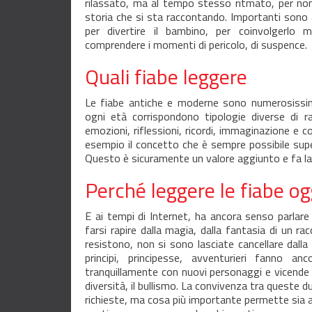
rilassato, ma al tempo stesso ritmato, per non
storia che si sta raccontando. Importanti sono
per divertire il bambino, per coinvolgerlo 
comprendere i momenti di pericolo, di suspence.
Quali fiabe leggere
Le fiabe antiche e moderne sono numerosissim
ogni età corrispondono tipologie diverse di ra
emozioni, riflessioni, ricordi, immaginazione 
esempio il concetto che è sempre possibile supera
Questo è sicuramente un valore aggiunto e fa la d
Perché leggere le fiabe og
E ai tempi di Internet, ha ancora senso parlare
farsi rapire dalla magia, dalla fantasia di un 
resistono, non si sono lasciate cancellare dall
principi, principesse, avventurieri fanno a
tranquillamente con nuovi personaggi e vicende c
diversità, il bullismo. La convivenza tra queste du
richieste, ma cosa più importante permette sia ai 