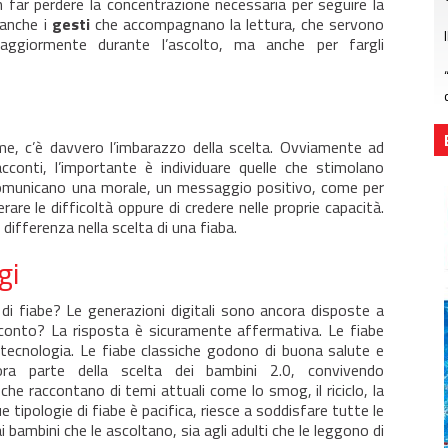
 far perdere la concentrazione necessaria per seguire la
 anche i
gesti
che accompagnano la lettura, che servono
maggiormente durante l’ascolto, ma anche per fargli
e, c’è davvero l’imbarazzo della scelta. Ovviamente ad
cconti, l’importante è individuare quelle che stimolano
e comunicano una morale, un messaggio positivo, come per
re le difficoltà oppure di credere nelle proprie capacità.
ifferenza nella scelta di una fiaba.
gi
 di fiabe? Le generazioni digitali sono ancora disposte a
racconto? La risposta è sicuramente affermativa. Le fiabe
a tecnologia. Le fiabe classiche godono di buona salute e
ncora parte della scelta dei bambini 2.0, convivendo
he raccontano di temi attuali come lo smog, il riciclo, la
e tipologie di fiabe è pacifica, riesce a soddisfare tutte le
bambini che le ascoltano, sia agli adulti che le leggono di