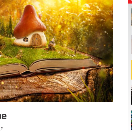
be
e?