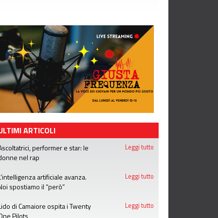
ULTIMI ARTICOLI
Ascoltatrici, performer e star: le
Leggi tutto
donne nel rap
L’intelligenza artificiale avanza.
Leggi tutto
Noi spostiamo il “però”
Lido di Camaiore ospita i Twenty
Leggi tutto
One Pilots