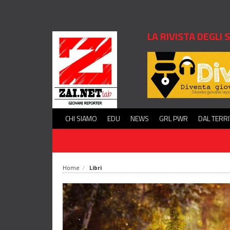
LA RIVISTA DEGLI
CHI SIAMO
EDU
NEWS
GRL PWR
DAL TERR
Home
Libri