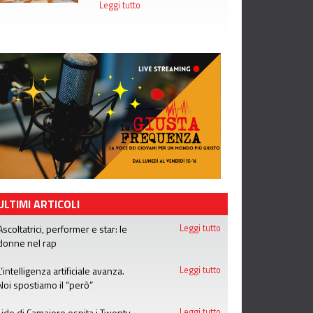
Leggi tutto
ULTIMI ARTICOLI
Ascoltatrici, performer e star: le
Leggi tutto
donne nel rap
L’intelligenza artificiale avanza.
Leggi tutto
Noi spostiamo il “però”
Lido di Camaiore ospita i Twenty
Leggi tutto