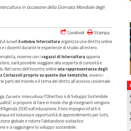
Intercultura in occasione della Giornata Mondiale degli
Condividi
Stampa
ti
di lunedì
5 ottobre
,
Intercultura
organizza una diretta online
i e i docenti durante le esperienze di studio all’estero.
ornalista, insieme con i
ragazzi di Intercultura
appena
ero, sarà possibile viaggiare alla scoperta di curiosità e
o. Nel corso dell’incontro online
una rappresentanza degli
ex Corlazzoli proprio su queste due tematiche
, ovvero i
arie parti del mondo e il tema del diritto all’accesso universale
lega
Zai.net
e
Intercultura:
l'Obiettivo 4 di Sviluppo Sostenibile
qualità", si propone di fare in modo che gli insegnanti vengono
ll'Agenda 2030 sull'educazione. Il loro impegno infatti è
equa ed inclusiva e opportunità di apprendimento per tutti,
zzazione globale e ridurre l'abbandono scolastico
one e a raggiungere lo sviluppo sostenibile.