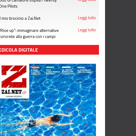
One Pilots
Il mio tirocinio a Zai.Net
Leggi tutto
“Rise up”: immaginare alternative
Leggi tutto
concrete alla guerra con i campi
estivi di Emergency
EDICOLA DIGITALE