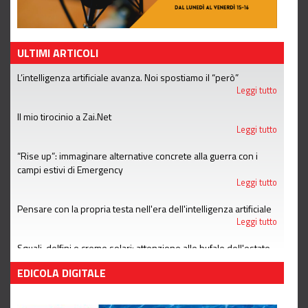
ULTIMI ARTICOLI
L’intelligenza artificiale avanza. Noi spostiamo il “però”
Leggi tutto
Il mio tirocinio a Zai.Net
Leggi tutto
“Rise up”: immaginare alternative concrete alla guerra con i
campi estivi di Emergency
Leggi tutto
Pensare con la propria testa nell'era dell'intelligenza artificiale
Leggi tutto
Squali, delfini e creme solari: attenzione alle bufale dell'estate
Leggi tutto
EDICOLA DIGITALE