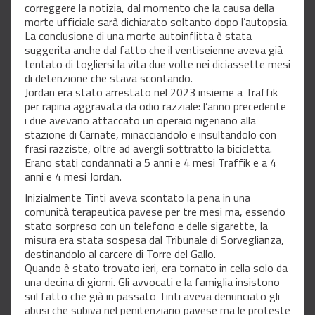
correggere la notizia, dal momento che la causa della
morte ufficiale sarà dichiarato soltanto dopo l’autopsia.
La conclusione di una morte autoinflitta è stata
suggerita anche dal fatto che il ventiseienne aveva già
tentato di togliersi la vita due volte nei diciassette mesi
di detenzione che stava scontando.
Jordan era stato arrestato nel 2023 insieme a Traffik
per rapina aggravata da odio razziale: l’anno precedente
i due avevano attaccato un operaio nigeriano alla
stazione di Carnate, minacciandolo e insultandolo con
frasi razziste, oltre ad avergli sottratto la bicicletta.
Erano stati condannati a 5 anni e 4 mesi Traffik e a 4
anni e 4 mesi Jordan.
Inizialmente Tinti aveva scontato la pena in una
comunità terapeutica pavese per tre mesi ma, essendo
stato sorpreso con un telefono e delle sigarette, la
misura era stata sospesa dal Tribunale di Sorveglianza,
destinandolo al carcere di Torre del Gallo.
Quando è stato trovato ieri, era tornato in cella solo da
una decina di giorni. Gli avvocati e la famiglia insistono
sul fatto che già in passato Tinti aveva denunciato gli
abusi che subiva nel penitenziario pavese ma le proteste