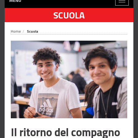
MENÙ
Toggle
navigati
SCUOLA
Home
Scuola
Il ritorno del compagno