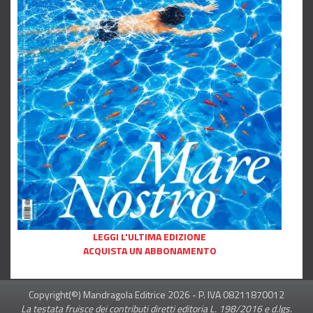
LEGGI L'ULTIMA EDIZIONE
ACQUISTA UN ABBONAMENTO
Copyright(©) Mandragola Editrice
2026
- P. IVA 08211870012
La testata fruisce dei contributi diretti editoria L. 198/2016 e d.lgs.