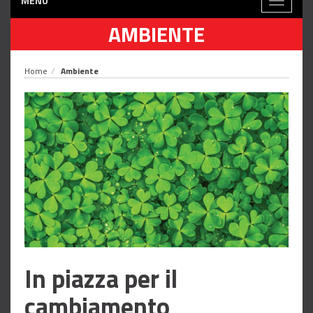
MENÙ
Toggle
navigati
AMBIENTE
Home
Ambiente
In piazza per il
cambiamento