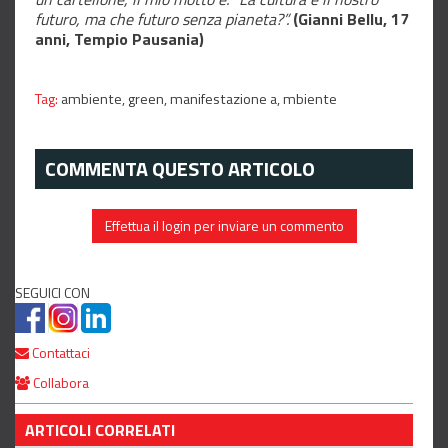
futuro, ma che futuro senza pianeta?”.
(Gianni Bellu, 17
anni, Tempio Pausania)
Tag:
ambiente,
green,
manifestazione a,
mbiente
COMMENTA QUESTO ARTICOLO
Effettua il login per inviare un commento
SEGUICI CON
Contattaci
Collabora
ARTICOLI CORRELATI