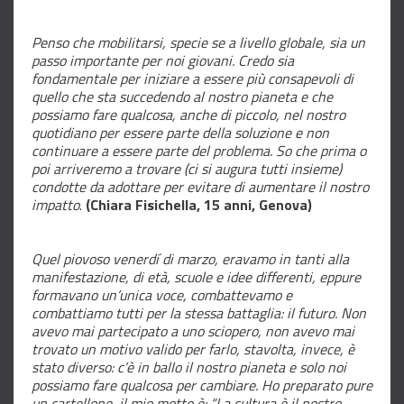
Penso che mobilitarsi, specie se a livello globale, sia un
passo importante per noi giovani. Credo sia
fondamentale per iniziare a essere più consapevoli di
quello che sta succedendo al nostro pianeta e che
possiamo fare qualcosa, anche di piccolo, nel nostro
quotidiano per essere parte della soluzione e non
continuare a essere parte del problema. So che prima o
poi arriveremo a trovare (ci si augura tutti insieme)
condotte da adottare per evitare di aumentare il nostro
impatto
.
(Chiara Fisichella, 15 anni, Genova)
Quel piovoso venerdí di marzo, eravamo in tanti alla
manifestazione, di età, scuole e idee differenti, eppure
formavano un’unica voce, combattevamo e
combattiamo tutti per la stessa battaglia: il futuro. Non
avevo mai partecipato a uno sciopero, non avevo mai
trovato un motivo valido per farlo, stavolta, invece, è
stato diverso: c’è in ballo il nostro pianeta e solo noi
possiamo fare qualcosa per cambiare. Ho preparato pure
un cartellone, il mio motto è: “La cultura è il nostro