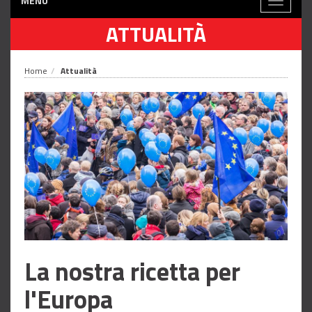
MENÙ
Toggle
navigati
ATTUALITÀ
Home
Attualità
La nostra ricetta per
l'Europa