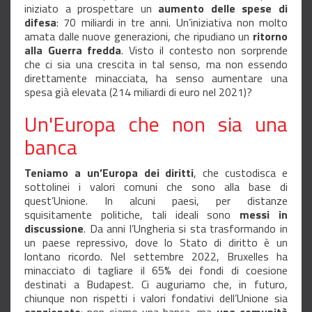
iniziato a prospettare un
aumento delle spese di
difesa
: 70 miliardi in tre anni. Un’iniziativa non molto
amata dalle nuove generazioni, che ripudiano un
ritorno
alla Guerra fredda
. Visto il contesto non sorprende
che ci sia una crescita in tal senso, ma non essendo
direttamente minacciata, ha senso aumentare una
spesa già elevata (214 miliardi di euro nel 2021)?
Un'Europa che non sia una
banca
Teniamo a un’Europa dei diritti
, che custodisca e
sottolinei i valori comuni che sono alla base di
quest’Unione. In alcuni paesi, per distanze
squisitamente politiche, tali ideali sono
messi in
discussione
. Da anni l’Ungheria si sta trasformando in
un paese repressivo, dove lo Stato di diritto è un
lontano ricordo. Nel settembre 2022, Bruxelles ha
minacciato di tagliare il 65% dei fondi di coesione
destinati a Budapest. Ci auguriamo che, in futuro,
chiunque non rispetti i valori fondativi dell’Unione sia
sanzionato
: non siamo una banca, ma
una comunità