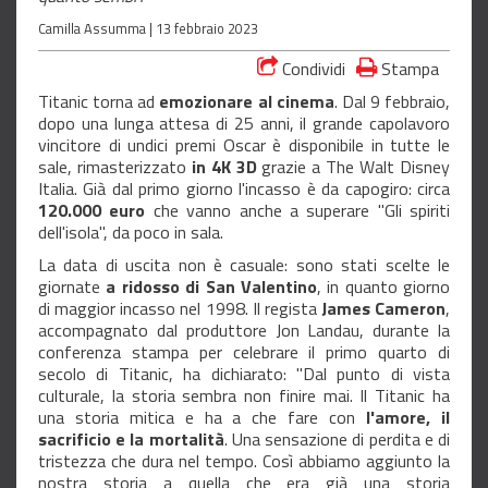
Camilla Assumma |
13 febbraio 2023
Condividi
Stampa
Titanic torna ad
emozionare al cinema
. Dal 9 febbraio,
dopo una lunga attesa di 25 anni, il grande capolavoro
vincitore di undici premi Oscar è disponibile in tutte le
sale, rimasterizzato
in 4K 3D
grazie a The Walt Disney
Italia. Già dal primo giorno l'incasso è da capogiro: circa
120.000 euro
che vanno anche a superare "Gli spiriti
dell'isola", da poco in sala.
La data di uscita non è casuale: sono stati scelte le
giornate
a ridosso di San Valentino
, in quanto giorno
di maggior incasso nel 1998. Il regista
James
Cameron
,
accompagnato dal produttore Jon Landau, durante la
conferenza stampa per celebrare il primo quarto di
secolo di Titanic, ha dichiarato: "Dal punto di vista
culturale, la storia sembra non finire mai. Il Titanic ha
una storia mitica e ha a che fare con
l'amore, il
sacrificio e la mortalità
. Una sensazione di perdita e di
tristezza che dura nel tempo. Così abbiamo aggiunto la
nostra storia a quella che era già una storia