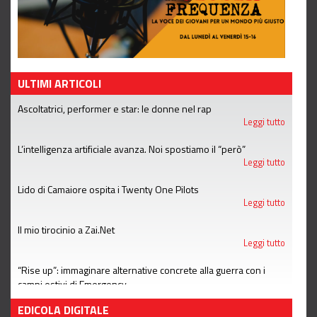
ULTIMI ARTICOLI
Ascoltatrici, performer e star: le donne nel rap
Leggi tutto
L’intelligenza artificiale avanza. Noi spostiamo il “però”
Leggi tutto
Lido di Camaiore ospita i Twenty One Pilots
Leggi tutto
Il mio tirocinio a Zai.Net
Leggi tutto
“Rise up”: immaginare alternative concrete alla guerra con i
campi estivi di Emergency
Leggi tutto
EDICOLA DIGITALE