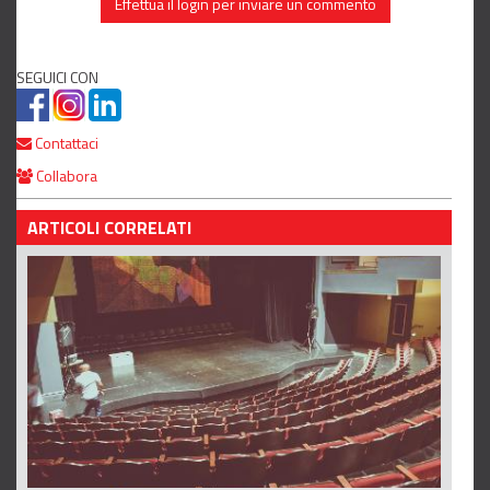
Effettua il login per inviare un commento
SEGUICI CON
Contattaci
Collabora
ARTICOLI CORRELATI