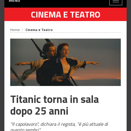
MENÙ
Toggle
navigati
CINEMA E TEATRO
Home
Cinema e Teatro
Titanic torna in sala
dopo 25 anni
"Il capolavoro", dichiara il regista, "è più attuale di
quanto sembri"