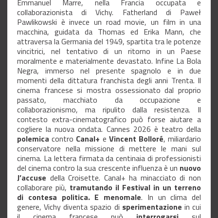
Emmanuel Marre, nella Francia occupata e
collaborazionista di Vichy. Fatherland di Paweł
Pawlikowski è invece un road movie, un film in una
macchina, guidata da Thomas ed Erika Mann, che
attraversa la Germania del 1949, spartita tra le potenze
vincitrici, nel tentativo di un ritorno in un Paese
moralmente e materialmente devastato. Infine La Bola
Negra, immerso nel presente spagnolo e in due
momenti della dittatura franchista degli anni Trenta. Il
cinema francese si mostra ossessionato dal proprio
passato, macchiato da occupazione e
collaborazionismo, ma ripulito dalla resistenza. Il
contesto extra-cinematografico può forse aiutare a
cogliere la nuova ondata. Cannes 2026 è teatro della
polemica
contro
Canal+
e
Vincent Bolloré
, miliardario
conservatore nella missione di mettere le mani sul
cinema. La lettera firmata da centinaia di professionisti
del cinema contro la sua crescente influenza è un
nuovo
J’accuse
della Croisette. Canal+ ha minacciato di non
collaborare più,
tramutando il Festival in un terreno
di contesa politica. E menomale
. In un clima del
genere, Vichy diventa spazio di
sperimentazione
in cui
il cinema francese può
interrogarsi
sul