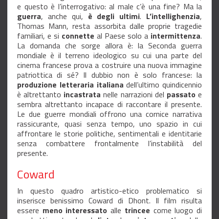
e questo è l’interrogativo: al male c’è una fine? Ma la
guerra
, anche qui,
è degli ultimi
.
L’intellighenzia
,
Thomas Mann, resta assorbita dalle proprie tragedie
familiari, e si
connette
al Paese solo a
intermittenza
.
La domanda che sorge allora è: la Seconda guerra
mondiale è il terreno ideologico su cui una parte del
cinema francese prova a costruire una nuova immagine
patriottica di sé? Il dubbio non è solo francese: la
produzione letteraria italiana
dell’ultimo quindicennio
è altrettanto
incastrata
nelle narrazioni del
passato
e
sembra altrettanto incapace di raccontare il presente.
Le due guerre mondiali offrono una cornice narrativa
rassicurante, quasi senza tempo, uno spazio in cui
affrontare le storie politiche, sentimentali e identitarie
senza combattere frontalmente l’instabilità del
presente.
Coward
In questo quadro artistico-etico problematico si
inserisce benissimo Coward di Dhont. Il film risulta
essere
meno interessato
alle
trincee
come luogo di