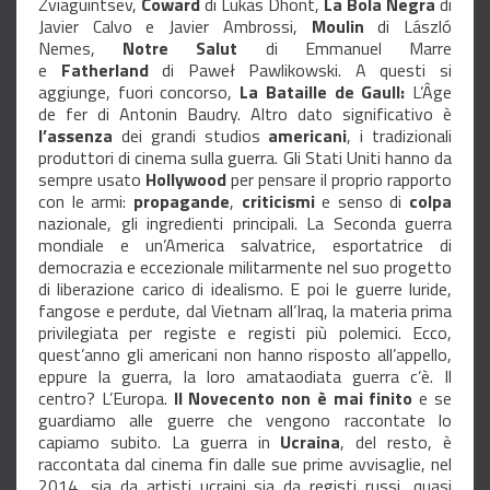
Zviaguintsev,
Coward
di Lukas Dhont,
La Bola Negra
di
Javier Calvo e Javier Ambrossi,
Moulin
di László
Nemes,
Notre Salut
di Emmanuel Marre
e
Fatherland
di Paweł Pawlikowski. A questi si
aggiunge, fuori concorso,
La Bataille de Gaull:
L’Âge
de fer di Antonin Baudry. Altro dato significativo è
l’assenza
dei grandi studios
americani
, i tradizionali
produttori di cinema sulla guerra. Gli Stati Uniti hanno da
sempre usato
Hollywood
per pensare il proprio rapporto
con le armi:
propagande
,
criticismi
e senso di
colpa
nazionale, gli ingredienti principali. La Seconda guerra
mondiale e un’America salvatrice, esportatrice di
democrazia e eccezionale militarmente nel suo progetto
di liberazione carico di idealismo. E poi le guerre luride,
fangose e perdute, dal Vietnam all’Iraq, la materia prima
privilegiata per registe e registi più polemici. Ecco,
quest’anno gli americani non hanno risposto all’appello,
eppure la guerra, la loro amataodiata guerra c’è. Il
centro? L’Europa.
Il Novecento non è mai finito
e se
guardiamo alle guerre che vengono raccontate lo
capiamo subito. La guerra in
Ucraina
, del resto, è
raccontata dal cinema fin dalle sue prime avvisaglie, nel
2014, sia da artisti ucraini sia da registi russi, quasi