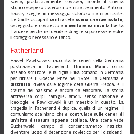
scena, produttivamente costosa, ricorda il cinema
storico sospeso tra eroismo e intrattenimento. Antonin
Baudry sceglie un messaggio doloroso ma importante:
De Gaulle occupa il
centro
della
scena
da
eroe isolato
,
osteggiato e costretto a
inventare ex novo
la libertà
francese perché nel decidere di agire si può essere soli e
il coraggio necessario è tanto.
Fatherland
Paweł Pawlikowski racconta le ceneri della Germania
postnazista in Fatherland.
Thomas Mann
, ormai
anziano scrittore, e la figlia Erika tornano in Germania
per ritirare il Goethe Prize nel 1949. La Germania è
distrutta
, divisa dalle logiche della Guerra Fredda, e il
trauma del nazismo è ancora da elaborare. La storia
attraversa corpi, famiglie, amori, senso nazionale e
ideologie, e Pawlikowski è un maestro in questo. La
tragedia in Fatherland è duplice, quella di un regime, il
comunismo staliniano, che
si costruisce sulle ceneri di
un’altra dittatura appena crollata
. Una scena vede
Buchenwald, campo di concentramento nazista,
diventare luogo di detenzione sovietico per i dissidenti,