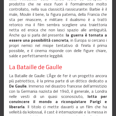
prodotto che ne esce fuori è formalmente molto
controllato, nella sua classicità rassicurante: Barbie è il
male, Moulin il bene, la figura paterna, della Francia che
sta per rinascere, e militare: il dualismo è a tratti
retorico ma il film sembra scegliere una traiettoria
netta ed eroica che non lasci spazio alle ambiguità.
Anche qui si parla del presente:
la guerra è tornata a
essere una possibilità concreta
, in Europa si cercano i
propri nemici nel miope tentativo di finirla il prima
possibile, e il cinema risponde con delle figure chiare,
salde e perfettamente leggibili.
La Bataille de Gaulle
La Bataille de Gaulle: L’Âge de fer è un progetto ancora
più patriottico, è la prima parte di un dittico dedicato a
De Gaulle
. Immerso nel disastro francese dell’armistizio
con la Germania nazista del 1940, il generale, a Londra
nelle vesti di un quasi sconosciuto,
lotta per
convincere il mondo a riconquistare Parigi e
liberarla
. Il titolo ci mette davanti a un film che ha
velleità da kolossal, il cast è internazionale e la messa in