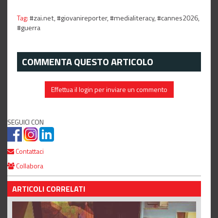
Tag:
#zai.net,
#giovanireporter,
#medialiteracy,
#cannes2026,
#guerra
COMMENTA QUESTO ARTICOLO
Effettua il login per inviare un commento
SEGUICI CON
Contattaci
Collabora
ARTICOLI CORRELATI