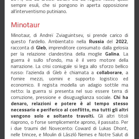
sempre esuli, che si pongono in aperta opposizione
all’interventismo putiniano.
Minotaur
Minotaur, di Andreï Zviaguintsev, si prende carico di
questo fardello. Ambientato nella
Russia
del
2022
,
racconta di
Gleb
, imprenditore consumato dalla gelosia
per la relazione clandestina della moglie
Galina
. La
guerra è sullo sfondo, ma è il vero motore della
narrazione. La crisi coniugale si lega allo sforzo bellico
russo: l’azienda di Gleb è chiamata a
collaborare
, a
fornire mezzi, uomini e supporto logistico ed
economico. Il regista modella un adagio sottile ma
netto: la guerra si presenta nel suo essere terra di
corruzione, pressione e disuguaglianza sociale.
Chi ha
denaro, relazioni e potere è al tempo stesso
necessario e periferico al conflitto, ma tutti gli altri
vengono solo e soltanto travolti.
Gli altri titoli
riaprono, o forse semplicemente aprono, il passato. Per
i due traumi del Novecento: Coward di Lukas Dhont,
nelle trincee, e Moulin di László Nemes e Notre Salut di