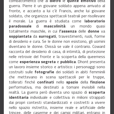
combattimento che al
dietro
le
quinte emotivo
della
guerra. Pierre è un giovane soldato appena arrivato al
fronte, e accanto a lui c’è Francis, anche lui giovane
soldato, che organizza spettacoli teatrali per risollevare
il morale. La guerra è studiata come
laboratorio
paradossale
di
mascolinità
: un mondo quasi
totalmente maschile, in cui
l’assenza
delle
donne
va
soppiantata
da
surrogati
, travestimenti, ruoli, forme
di desiderio e cura. Se le donne non esistono, gli uomini
diventano le donne. Chissà se vale il contrario. Coward
racconta del desiderio di casa, di intimità, di protezione
nelle retrovie del fronte e la scoperta della queerness
come
esperienza segreta
e
pubblica
. Dhont presenta
un lavoro insieme storico e artistico: i personaggi sono
costruiti sulle
fotografie
dei soldati in abiti femminili
che mettevano in scena spettacoli per le truppe,
tollerati finché
confinati
nello
spazio
della
finzione
performativa, ma destinati a tornare invisibili nella
realtà. La guerra però diventa uno spazio di
scoperta
identitaria
individuale e collettiva: in milioni strappati
dai propri contesti standardizzati e costretti a vivere
nello spazio ristretto, insieme reale e artificiale delle
trincee, delle caserme e dei campi militari, entrano in