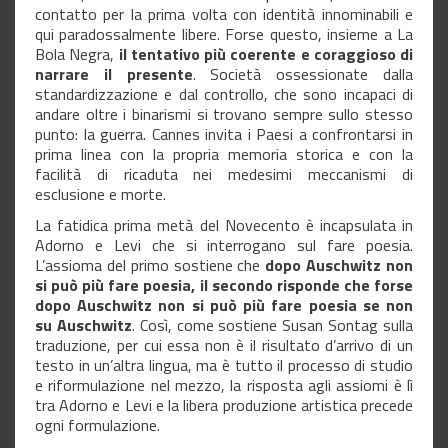
contatto per la prima volta con identità innominabili e
qui paradossalmente libere. Forse questo, insieme a La
Bola Negra,
il tentativo più coerente e coraggioso di
narrare il presente
. Società ossessionate dalla
standardizzazione e dal controllo, che sono incapaci di
andare oltre i binarismi si trovano sempre sullo stesso
punto: la guerra. Cannes invita i Paesi a confrontarsi in
prima linea con la propria memoria storica e con la
facilità di ricaduta nei medesimi meccanismi di
esclusione e morte.
La fatidica prima metà del Novecento è incapsulata in
Adorno e Levi che si interrogano sul fare poesia.
L’assioma del primo sostiene che
dopo Auschwitz non
si può più fare poesia, il secondo risponde che forse
dopo Auschwitz non si può più fare poesia se non
su Auschwitz
. Così, come sostiene Susan Sontag sulla
traduzione, per cui essa non è il risultato d’arrivo di un
testo in un’altra lingua, ma è tutto il processo di studio
e riformulazione nel mezzo, la risposta agli assiomi è lì
tra Adorno e Levi e la libera produzione artistica precede
ogni formulazione.