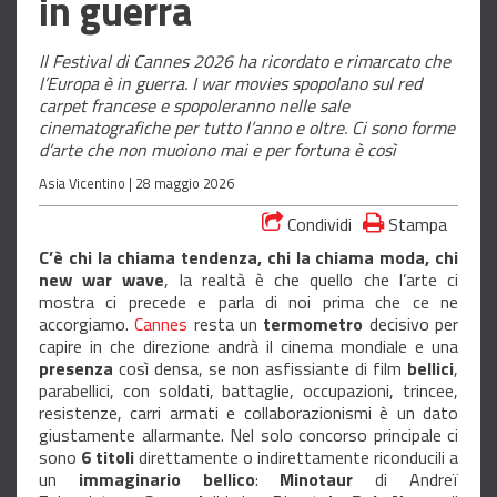
in guerra
Il Festival di Cannes 2026 ha ricordato e rimarcato che
l’Europa è in guerra. I war movies spopolano sul red
carpet francese e spopoleranno nelle sale
cinematografiche per tutto l’anno e oltre. Ci sono forme
d’arte che non muoiono mai e per fortuna è così
Asia Vicentino |
28 maggio 2026
Condividi
Stampa
C’è chi la chiama tendenza, chi la chiama moda, chi
new war wave
, la realtà è che quello che l’arte ci
mostra ci precede e parla di noi prima che ce ne
accorgiamo.
Cannes
resta un
termometro
decisivo per
capire in che direzione andrà il cinema mondiale e una
presenza
così densa, se non asfissiante di film
bellici
,
parabellici, con soldati, battaglie, occupazioni, trincee,
resistenze, carri armati e collaborazionismi è un dato
giustamente allarmante. Nel solo concorso principale ci
sono
6 titoli
direttamente o indirettamente riconducili a
un
immaginario bellico
:
Minotaur
di Andreï