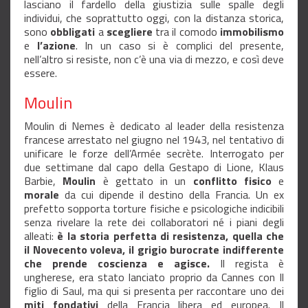
lasciano il fardello della giustizia sulle spalle degli
individui, che soprattutto oggi, con la distanza storica,
sono
obbligati
a
scegliere
tra il comodo
immobilismo
e
l’azione
. In un caso si è complici del presente,
nell’altro si resiste, non c’è una via di mezzo, e così deve
essere.
Moulin
Moulin di Nemes è dedicato al leader della resistenza
francese arrestato nel giugno nel 1943, nel tentativo di
unificare le forze dell’Armée secrète. Interrogato per
due settimane dal capo della Gestapo di Lione, Klaus
Barbie,
Moulin
è gettato in un
conflitto fisico
e
morale
da cui dipende il destino della Francia. Un ex
prefetto sopporta torture fisiche e psicologiche indicibili
senza rivelare la rete dei collaboratori né i piani degli
alleati:
è la storia perfetta di resistenza, quella che
il Novecento voleva, il grigio burocrate indifferente
che prende coscienza e agisce.
Il regista è
ungherese, era stato lanciato proprio da Cannes con Il
figlio di Saul, ma qui si presenta per raccontare uno dei
miti fondativi
della Francia libera ed europea. Il