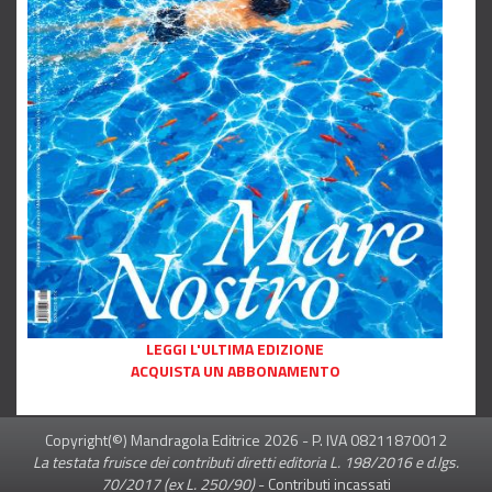
LEGGI L'ULTIMA EDIZIONE
ACQUISTA UN ABBONAMENTO
Copyright(©) Mandragola Editrice
2026
- P. IVA 08211870012
La testata fruisce dei contributi diretti editoria L. 198/2016 e d.lgs.
70/2017 (ex L. 250/90)
-
Contributi incassati