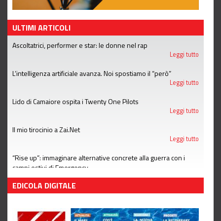
ULTIMI ARTICOLI
Ascoltatrici, performer e star: le donne nel rap
Leggi tutto
L’intelligenza artificiale avanza. Noi spostiamo il “però”
Leggi tutto
Lido di Camaiore ospita i Twenty One Pilots
Leggi tutto
Il mio tirocinio a Zai.Net
Leggi tutto
“Rise up”: immaginare alternative concrete alla guerra con i
campi estivi di Emergency
Leggi tutto
EDICOLA DIGITALE