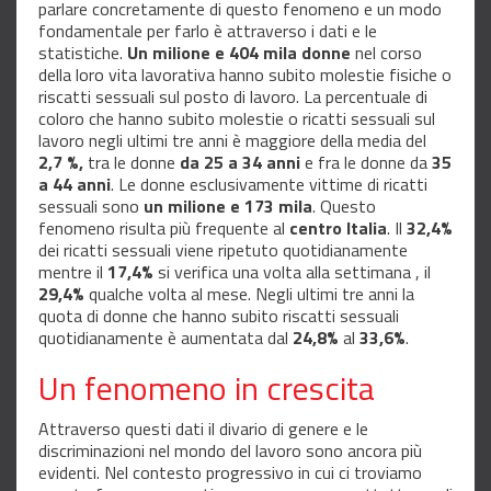
parlare concretamente di questo fenomeno e un modo
fondamentale per farlo è attraverso i dati e le
statistiche.
Un milione e 404 mila donne
nel corso
della loro vita lavorativa hanno subito molestie fisiche o
riscatti sessuali sul posto di lavoro. La percentuale di
coloro che hanno subito molestie o ricatti sessuali sul
lavoro negli ultimi tre anni è maggiore della media del
2,7 %,
tra le donne
da 25 a 34 anni
e fra le donne da
35
a 44 anni
. Le donne esclusivamente vittime di ricatti
sessuali sono
un milione e 173 mila
. Questo
fenomeno risulta più frequente al
centro Italia
. Il
32,4%
dei ricatti sessuali viene ripetuto quotidianamente
mentre il
17,4%
si verifica una volta alla settimana , il
29,4%
qualche volta al mese. Negli ultimi tre anni la
quota di donne che hanno subito riscatti sessuali
quotidianamente è aumentata dal
24,8%
al
33,6%
.
Un fenomeno in crescita
Attraverso questi dati il divario di genere e le
discriminazioni nel mondo del lavoro sono ancora più
evidenti. Nel contesto progressivo in cui ci troviamo