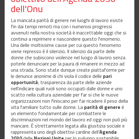
dell'Onu
La mancata parità di genere nei luoghi di lavoro esiste
fin dai tempi remoti ma con i numerosi progressi
avvenuti nella nostra società è inaccettabile oggi che si
continui a reprimere e nascondere questo fenomeno.
Una delle moltissime cause per cui questo fenomeno
viene represso è il silenzio. Il silenzio da parte delle
donne che subiscono violenze nel luogo di lavoro senza
poterle denunciare per la paura di rimanere in mezzo ad
una strada. Sono state dunque create piattaforme per
le denunce anonime di chi viola il codice delle
pari
opportunità
; trasparenza da parte delle aziende
nell’indicare quali ruoli sono occupati dalle donne e uno
scatto nella cultura aziendale per far si che le nuove
organizzazioni non finiscano per far ricadere il peso della
vita familiare tutto sulle donne. La
parità di genere
è
un elemento fondamentale per combattere le
discriminazioni nel mondo del lavoro ed oggi non può più
mancare. È strettamente legata alla giustizia sociale e
rappresenta uno degli obiettivi cardine dell’
Agenda
2030
delle
Nazioni Unite
per lo sviluppo sostenibile.