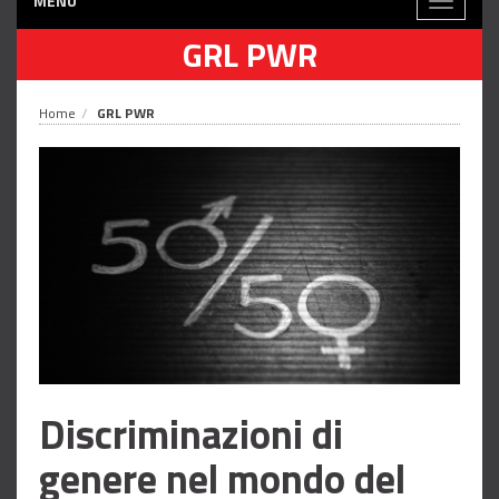
MENÙ
Toggle
navigati
GRL PWR
Home
GRL PWR
Discriminazioni di
genere nel mondo del