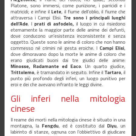
Platone,
sono immersi, come punizione, i parricidi e i
matricidi; e infine il
Lete
, il fiume dell’oblio, il fiume che
attraversa i Campi Elisi.
Tre sono i principali luoghi
dell’Ade
. I
prati di asfodelo,
il luogo in cui risiedono
eternamente la maggior parte delle anime dei defunti,
dove conducono un'esistenza inconsistente e senza
oggetto. Queste sono le anime di coloro che non hanno
commesso né crimini né gesta eroiche. I
Campi Elisi
,
dove dimoravano dopo la morte le anime di coloro che
erano giudicati buoni dai tre giudici delle anime:
Minosse, Radamante ed Eaco
. Un quarto giudice,
Trittolemo
, è tramandato in seguito. Infine il
Tartaro
, il
punto più profondo degli inferi, un luogo punitivo per
eroi e dei che avevano infranto le leggi divine.
Gli inferi nella mitologia
cinese
Il reame dei morti nella mitologia cinese è situato in una
montagna, la
Fengdu
, ed è costituito dal
Diyu
, un
labirinto di stanze, ognuna con l’obbiettivo di giudicare