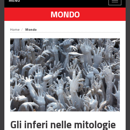
MENÙ
Toggle
navigati
MONDO
Home
Mondo
Gli inferi nelle mitologie