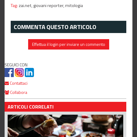
Tag:
zai.net,
giovani reporter,
mitologia
COMMENTA QUESTO ARTICOLO
Effettua il login per inviare un commento
SEGUICI CON
Contattaci
Collabora
ARTICOLI CORRELATI