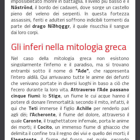
impossibilitato morire in battaglia. Il livello più basso
è il
Náströnd
, il bordo dei cadaveri, dove sorge un castello
pieno del veleno dei serpenti. I
n questa fortezza
assassini, feriti e adulteri soffrono indicibili tormenti da
parte del
drago
Níðhǫggr
, il quale risucchia il sangue
dai loro corpi.
Gli inferi nella mitologia greca
Nel caso della mitologia greca non esistono
singolarmente l’inferno e il paradiso, ma si trovano
entrambi sotto il nome di
"Ade"
, che rappresenta
l’intero aldilà. Qui arrivavano tutte le anime dei defunti
che venivano portate in diversi luoghi in baso a ciò che
fecero durante la loro vita.
Attraverso l’Ade passano
cinque fiumi
: lo
Stige
, un fiume le cui acque hanno il
potere di donare l’immortalità: secondo il mito, infatti, è
qui che
Teti
immerse il figlio
Achille
per renderlo pari
agli dèi;
l’Acheronte
, il fiume del dolore, attraverso il
quale
Caronte
, il traghettatore infernale, porta le anime
dei morti; il
Cocito
, un immenso fiume di ghiaccio che
delimita il confine tra il regno dei vivi e quello dei morti; il
Flegetonte
, il fiume del fuoco, nel quale, secondo