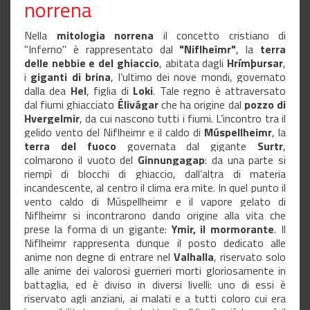
norrena
Nella
mitologia norrena
il concetto cristiano di
"Inferno" è rappresentato dal
"Niflheimr"
, la
terra
delle nebbie e del ghiaccio
, abitata dagli
Hrímþursar
,
i
giganti di brina
, l’ultimo dei nove mondi, governato
dalla dea
Hel
, figlia di
Loki
. Tale regno
è attraversato
dal fiumi ghiacciato
Élivágar
che ha origine dal
pozzo di
Hvergelmir
, da cui nascono tutti i fiumi. L’incontro tra il
gelido vento del Niflheimr e il caldo di
Múspellheimr
, la
terra del fuoco
governata dal gigante
Surtr
,
colmarono il vuoto del
Ginnungagap
: da una parte si
riempì di blocchi di ghiaccio, dall’altra di materia
incandescente, al centro il clima era mite. In quel punto il
vento caldo di Múspellheimr e il vapore gelato di
Niflheimr si incontrarono dando origine alla vita che
prese la forma di un gigante:
Ymir, il mormorante
.
Il
Niflheimr rappresenta dunque il posto dedicato alle
anime non degne di entrare nel
Valhalla
, riservato solo
alle anime dei valorosi guerrieri morti gloriosamente in
battaglia, ed è diviso in diversi livelli:
uno di essi è
riservato agli anziani, ai malati e a tutti coloro cui era