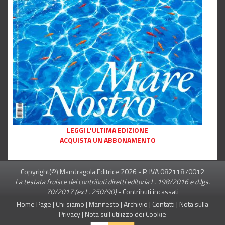
LEGGI L'ULTIMA EDIZIONE
ACQUISTA UN ABBONAMENTO
Copyright(©) Mandragola Editrice
2026
- P. IVA 08211870012
La testata fruisce dei contributi diretti editoria L. 198/2016 e d.lgs.
70/2017 (ex L. 250/90)
-
Contributi incassati
Home Page
|
Chi siamo
|
Manifesto
|
Archivio
|
Contatti
|
Nota sulla
Privacy
|
Nota sull’utilizzo dei Cookie