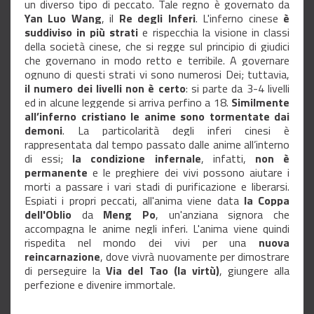
un diverso tipo di peccato. Tale regno è governato da
Yan Luo Wang
, il
Re degli Inferi
. L'inferno cinese
è
suddiviso in più strati
e rispecchia la visione in classi
della società cinese, che si regge sul principio di giudici
che governano in modo retto e terribile. A governare
ognuno di questi strati vi sono numerosi Dei; tuttavia,
il numero dei livelli non è certo
: si parte da 3-4 livelli
ed in alcune leggende si arriva perfino a 18.
Similmente
all’inferno cristiano le anime sono tormentate dai
demoni
. La particolarità degli inferi cinesi è
rappresentata dal tempo passato dalle anime all’interno
di essi;
la condizione infernale
, infatti,
non è
permanente
e le preghiere dei vivi possono aiutare i
morti a passare i vari stadi di purificazione e liberarsi.
Espiati i propri peccati, all'anima viene data
la Coppa
dell'Oblio
da
Meng Po
, un'anziana signora che
accompagna le anime negli inferi. L'anima viene quindi
rispedita nel mondo dei vivi per una
nuova
reincarnazione
, dove vivrà nuovamente per dimostrare
di perseguire la
Via del Tao (la virtù)
, giungere alla
perfezione e divenire immortale.