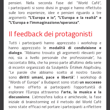
pensieri. Nella seconda fase del "World Café",
i partecipanti si sono divisi in gruppi e hanno riflettuto
sulle loro esperienze, idee e pensieri riguardo a tre
argomenti:
"L'Europa e io", "L'Europa e la realtà" e
"L'Europa e l'immaginazione/speranza”
.
Il feedback dei protagonisti
Tutti i partecipanti hanno apprezzato i workshop e
hanno apprezzato le
modalità di condivisione e
dialogo
. "Abbiamo trovato gli argomenti rilevanti per
noi, sia a livello personale che professionale", ha
raccontato Béla, che ha preso parte all'ultimo della serie
di incontri organizzati da Szubjektív Értékek Alapítvány.
“Le parole che abbiamo scelto al nostro tavolo
sono
diritti umani, pace e libertà
”. I workshop di
"Words of Europe" a Budapest sono stati
un successo
e hanno offerto ai partecipanti l'opportunità di
esplorare l'Europa attraverso
l'arte, la musica e la
discussione
. L’atmosfera ludica e amichevole, la fase
iniziale di brainstorming ed il metodo del World Café
sono state efficaci nel portare i partecipanti a riflettere