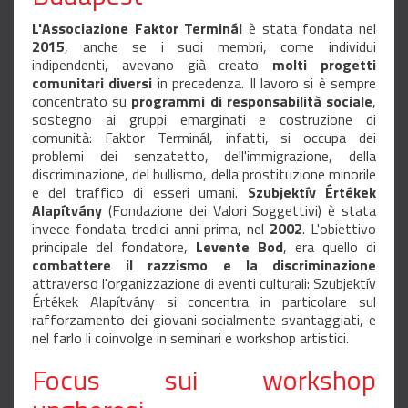
L'Associazione Faktor Terminál
è stata fondata nel
2015
, anche se i suoi membri, come individui
indipendenti, avevano già creato
molti progetti
comunitari diversi
in precedenza. Il lavoro si è sempre
concentrato su
programmi di responsabilità sociale
,
sostegno ai gruppi emarginati e costruzione di
comunità: Faktor Terminál, infatti, si occupa dei
problemi dei senzatetto, dell'immigrazione, della
discriminazione, del bullismo, della prostituzione minorile
e del traffico di esseri umani.
Szubjektív Értékek
Alapítvány
(Fondazione dei Valori Soggettivi) è stata
invece fondata tredici anni prima, nel
2002
. L'obiettivo
principale del fondatore,
Levente Bod
, era quello di
combattere il razzismo e la discriminazione
attraverso l'organizzazione di eventi culturali: Szubjektív
Értékek Alapítvány si concentra in particolare sul
rafforzamento dei giovani socialmente svantaggiati, e
nel farlo li coinvolge in seminari e workshop artistici.
Focus sui workshop