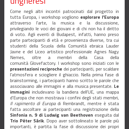
ungheresi
Come negli altri incontri patrocinati dal progetto in
tutta Europa, i workshop vogliono
esplorare l'Europa
attraverso l'arte, la musica e la discussione,
privilegiando le voci dei giovani e di chi non ha il diritto
di voto. Agli eventi di Budapest, infatti, hanno preso
parte partecipanti di età e provenienza diverse, tra cui
studenti della Scuola della Comunità ebraica Lauder
Javne e del Liceo artistico professionale Agnes Nagy
Nemes, oltre a membri della Casa della
comunità Glovefactory. I workshop sono iniziati con le
presentazioni reciproche
dei partecipanti, per scaldare
l'atmosfera e sciogliere il ghiaccio. Nella prima fase di
brainstorming, i partecipanti hanno scritto le parole che
associavano alle immagini e alla musica presentate.
Le
immagini
includevano la bandiera dell'UE, una mappa
d'Europa che non mostrava i confini degli stati membri,
Il rapimento di Europa
di Rembrandt, mentre è stata
fatta ascoltare ai partecipanti una registrazione della
Sinfonia n. 9 di Ludwig van Beethoven
eseguita dal
Trio Péter Sárik
. Dopo aver sottolineato le parole più
importanti, è partita la fase di discussione dei propri