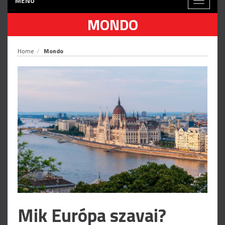
MENÙ
Toggle
navigati
MONDO
Home
Mondo
Mik Európa szavai?