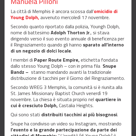
Manuela Pilloni
La città di Memphis è ancora scossa dall’
omicidio di
Young Dolph,
avvenuto mercoledì 17 novembre.
Secondo quanto riportato dalla polizia, Youngh Dolph,
nome di battesimo
Adolph Thorton Jr
., si stava
dirigendo verso il suo evento annuale di beneficenza per
il Ringraziamento quando gli hanno
sparato all’interno
di un negozio di dolci locale
.
I membri di
Paper Route Empire,
etichetta fondata
dallo stesso Young Dolph – con in prima fila
Snupe
Bandz –
stanno mandando avanti la tradizionale
distribuzione di tacchini per il Giorno del Ringraziamento.
Secondo WREG 3 Memphis, la comunità si è riunita alla
St. James Missionary Baptist Church venerdì 19
novembre. La chiesa è situata proprio nel
quartiere in
cui è cresciuto Dolph,
Castalia Heights.
Qui sono stati
distribuiti tacchini ai più bisognosi
.
Snupe ha condiviso un video su Instagram, mostrando
l’evento e la grande partecipazione da parte dei
cittadini di Memphis:
“
L’eredità [di Young Dolph] è