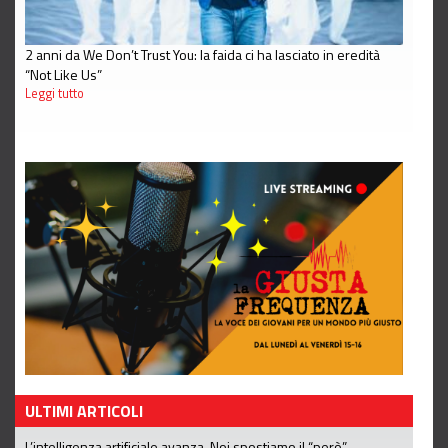
2 anni da We Don’t Trust You: la faida ci ha lasciato in eredità
“Not Like Us”
Leggi tutto
ULTIMI ARTICOLI
L’intelligenza artificiale avanza. Noi spostiamo il “però”