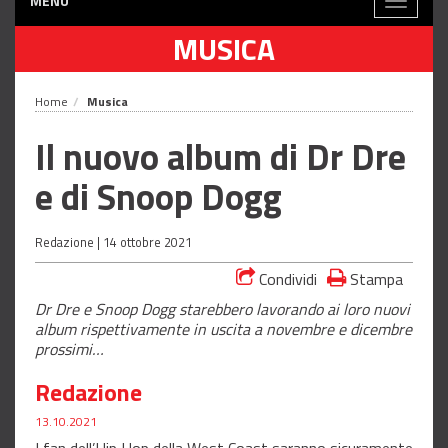
MENÙ
Toggle
navigati
MUSICA
Home
Musica
Il nuovo album di Dr Dre
e di Snoop Dogg
Redazione |
14 ottobre 2021
Condividi
Stampa
Dr Dre e Snoop Dogg starebbero lavorando ai loro nuovi
album rispettivamente in uscita a novembre e dicembre
prossimi…
Redazione
13.10.2021