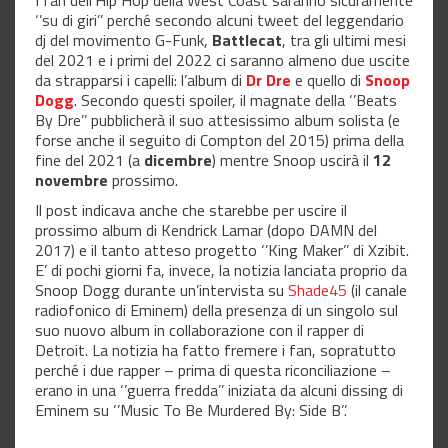
I fan dell’Hip Hop della West Coast saranno sicuramente
‘’su di giri’’ perché secondo alcuni tweet del leggendario
dj del movimento G-Funk,
Battlecat
, tra gli ultimi mesi
del 2021 e i primi del 2022 ci saranno almeno due uscite
da strapparsi i capelli: l’album di
Dr
Dre
e quello di
Snoop
Dogg
. Secondo questi spoiler, il magnate della ‘’Beats
By Dre’’ pubblicherà il suo attesissimo album solista (e
forse anche il seguito di Compton del 2015) prima della
fine del 2021 (a
dicembre
) mentre Snoop uscirà il
12
novembre
prossimo.
Il post indicava anche che starebbe per uscire il
prossimo album di Kendrick Lamar (dopo DAMN del
2017) e il tanto atteso progetto ‘’King Maker’’ di Xzibit.
E’ di pochi giorni fa, invece, la notizia lanciata proprio da
Snoop Dogg durante un’intervista su
Shade45
(il canale
radiofonico di Eminem) della presenza di un singolo sul
suo nuovo album in collaborazione con il rapper di
Detroit. La notizia ha fatto fremere i fan, sopratutto
perché i due rapper – prima di questa riconciliazione –
erano in una ‘’guerra fredda’’ iniziata da alcuni dissing di
Eminem su ‘’Music To Be Murdered By: Side B’’.