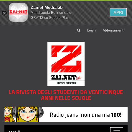
Zainet Medialab
APRI
Mandragola Editrice s.c.g.
GRATIS su Google Play
Login
Abbonamenti
LA RIVISTA DEGLI STUDENTI DA VENTICINQUE
ANNI NELLE SCUOLE