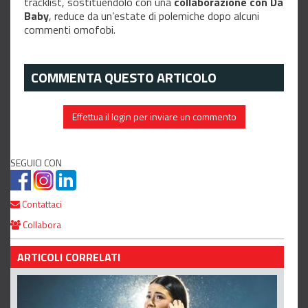
tracklist, sostituendolo con una
collaborazione con Da
Baby
, reduce da un’estate di polemiche dopo alcuni
commenti omofobi.
COMMENTA QUESTO ARTICOLO
Effettua il login per inviare un commento
SEGUICI CON
Contattaci
Collabora
ARTICOLI CORRELATI