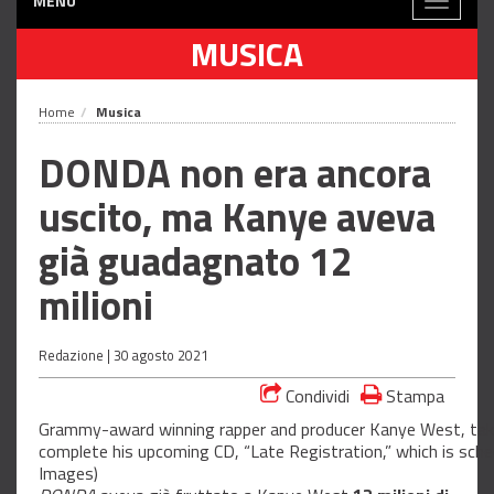
MENÙ
Toggle
navigati
MUSICA
Home
Musica
DONDA non era ancora
uscito, ma Kanye aveva
già guadagnato 12
milioni
Redazione |
30 agosto 2021
Condividi
Stampa
Grammy-award winning rapper and producer Kanye West, takes 
complete his upcoming CD, “Late Registration,” which is sched
Images)