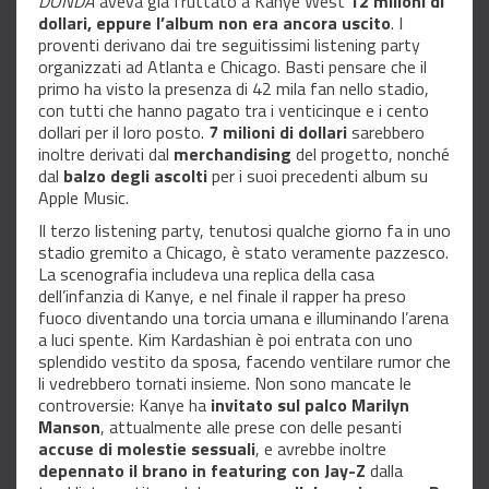
DONDA
aveva già fruttato a Kanye West
12 milioni di
dollari, eppure l’album non era ancora uscito
. I
proventi derivano dai tre seguitissimi listening party
organizzati ad Atlanta e Chicago. Basti pensare che il
primo ha visto la presenza di 42 mila fan nello stadio,
con tutti che hanno pagato tra i venticinque e i cento
dollari per il loro posto.
7 milioni di dollari
sarebbero
inoltre derivati dal
merchandising
del progetto, nonché
dal
balzo degli ascolti
per i suoi precedenti album su
Apple Music.
Il terzo listening party, tenutosi qualche giorno fa in uno
stadio gremito a Chicago, è stato veramente pazzesco.
La scenografia includeva una replica della casa
dell’infanzia di Kanye, e nel finale il rapper ha preso
fuoco diventando una torcia umana e illuminando l’arena
a luci spente. Kim Kardashian è poi entrata con uno
splendido vestito da sposa, facendo ventilare rumor che
li vedrebbero tornati insieme. Non sono mancate le
controversie: Kanye ha
invitato sul palco Marilyn
Manson
, attualmente alle prese con delle pesanti
accuse di molestie sessuali
, e avrebbe inoltre
depennato il brano in featuring con Jay-Z
dalla