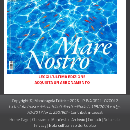
LEGGI L'ULTIMA EDIZIONE
ACQUISTA UN ABBONAMENTO
Copyright(©) Mandragola Editrice
2026
- P. IVA 08211870012
La testata fruisce dei contributi diretti editoria L. 198/2016 e d.lgs.
70/2017 (ex L. 250/90)
-
Contributi incassati
Home Page
|
Chi siamo
|
Manifesto
|
Archivio
|
Contatti
|
Nota sulla
Privacy
|
Nota sull’utilizzo dei Cookie