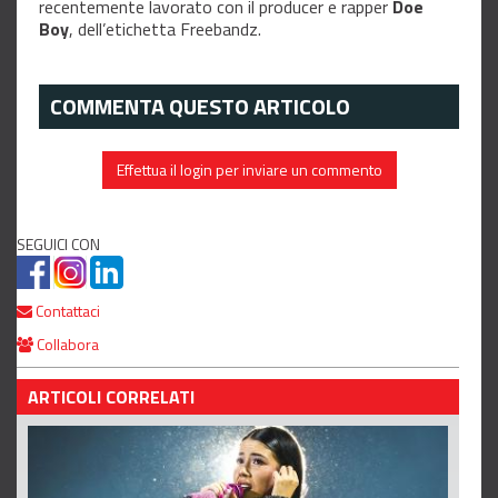
recentemente lavorato con il producer e rapper
Doe
Boy
, dell’etichetta Freebandz.
COMMENTA QUESTO ARTICOLO
Effettua il login per inviare un commento
SEGUICI CON
Contattaci
Collabora
ARTICOLI CORRELATI