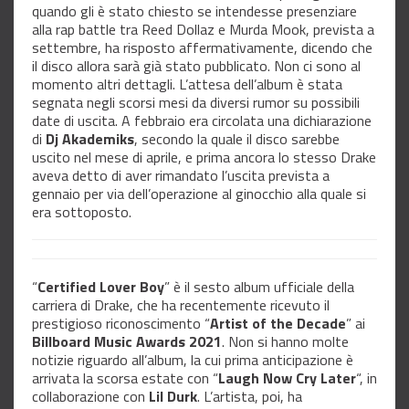
quando gli è stato chiesto se intendesse presenziare
alla rap battle tra Reed Dollaz e Murda Mook, prevista a
settembre, ha risposto affermativamente, dicendo che
il disco allora sarà già stato pubblicato. Non ci sono al
momento altri dettagli. L’attesa dell’album è stata
segnata negli scorsi mesi da diversi rumor su possibili
date di uscita. A febbraio era circolata una dichiarazione
di
Dj Akademiks
, secondo la quale il disco sarebbe
uscito nel mese di aprile, e prima ancora lo stesso Drake
aveva detto di aver rimandato l’uscita prevista a
gennaio per via dell’operazione al ginocchio alla quale si
era sottoposto.
“
Certified Lover Boy
” è il sesto album ufficiale della
carriera di Drake, che ha recentemente ricevuto il
prestigioso riconoscimento “
Artist of the Decade
” ai
Billboard Music Awards 2021
. Non si hanno molte
notizie riguardo all’album, la cui prima anticipazione è
arrivata la scorsa estate con “
Laugh Now Cry Later
“, in
collaborazione con
Lil Durk
. L’artista, poi, ha