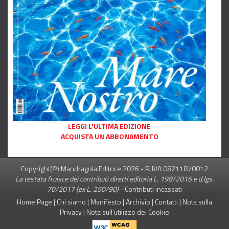
LEGGI L'ULTIMA EDIZIONE
ACQUISTA UN ABBONAMENTO
Copyright(©) Mandragola Editrice
2026
- P. IVA 08211870012
La testata fruisce dei contributi diretti editoria L. 198/2016 e d.lgs.
70/2017 (ex L. 250/90)
-
Contributi incassati
Home Page
|
Chi siamo
|
Manifesto
|
Archivio
|
Contatti
|
Nota sulla
Privacy
|
Nota sull’utilizzo dei Cookie