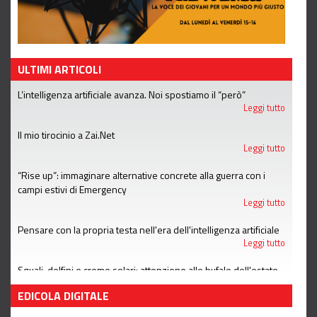
ULTIMI ARTICOLI
L’intelligenza artificiale avanza. Noi spostiamo il “però”
Leggi tutto
Il mio tirocinio a Zai.Net
Leggi tutto
“Rise up”: immaginare alternative concrete alla guerra con i
campi estivi di Emergency
Leggi tutto
Pensare con la propria testa nell'era dell'intelligenza artificiale
Leggi tutto
Squali, delfini e creme solari: attenzione alle bufale dell'estate
Leggi tutto
EDICOLA DIGITALE