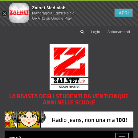
Zainet Medialab
APRI
Mandragola Editrice s.c.g.
GRATIS su Google Play
Login
Abbonamenti
LA RIVISTA DEGLI STUDENTI DA VENTICINQUE
ANNI NELLE SCUOLE