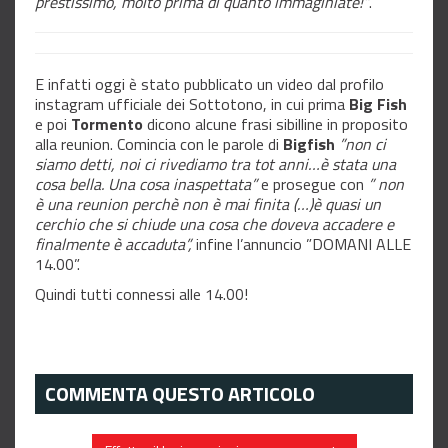
prestissimo, molto prima di quanto immaginiate!”
.
E infatti oggi è stato pubblicato un video dal profilo
instagram ufficiale dei Sottotono, in cui prima
Big Fish
e poi
Tormento
dicono alcune frasi sibilline in proposito
alla reunion. Comincia con le parole di
Bigfish
”non ci
siamo detti, noi ci rivediamo tra tot anni…è stata una
cosa bella. Una cosa inaspettata”
e prosegue con
” non
è una reunion perchè non è mai finita (…)è quasi un
cerchio che si chiude una cosa che doveva accadere e
finalmente è accaduta”,
infine l’annuncio ”DOMANI ALLE
14.00”.
Quindi tutti connessi alle 14.00!
COMMENTA QUESTO ARTICOLO