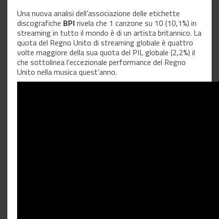
Una nuova analisi dell’associazione delle etichette
discografiche
BPI
rivela che 1 canzone su 10 (10,1%) in
streaming in tutto il mondo è di un artista britannico. La
quota del Regno Unito di streaming globale è quattro
volte maggiore della sua quota del PIL globale (2,2%) il
che sottolinea l’eccezionale performance del Regno
Unito nella musica quest’anno.