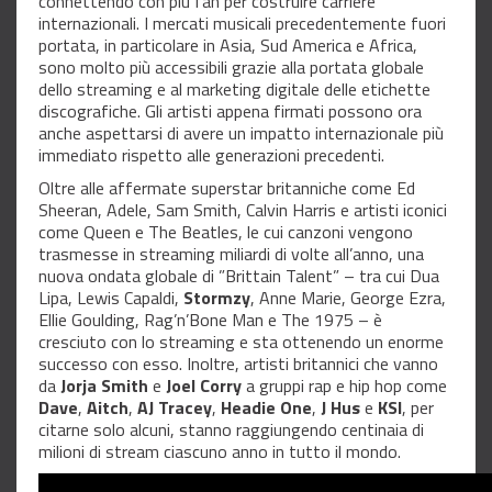
connettendo con più fan per costruire carriere
internazionali. I mercati musicali precedentemente fuori
portata, in particolare in Asia, Sud America e Africa,
sono molto più accessibili grazie alla portata globale
dello streaming e al marketing digitale delle etichette
discografiche. Gli artisti appena firmati possono ora
anche aspettarsi di avere un impatto internazionale più
immediato rispetto alle generazioni precedenti.
Oltre alle affermate superstar britanniche come Ed
Sheeran, Adele, Sam Smith, Calvin Harris e artisti iconici
come Queen e The Beatles, le cui canzoni vengono
trasmesse in streaming miliardi di volte all’anno, una
nuova ondata globale di ”Brittain Talent” – tra cui Dua
Lipa, Lewis Capaldi,
Stormzy
, Anne Marie, George Ezra,
Ellie Goulding, Rag’n’Bone Man e The 1975 – è
cresciuto con lo streaming e sta ottenendo un enorme
successo con esso. Inoltre, artisti britannici che vanno
da
Jorja Smith
e
Joel Corry
a gruppi rap e hip hop come
Dave
,
Aitch
,
AJ Tracey
,
Headie One
,
J Hus
e
KSI
, per
citarne solo alcuni, stanno raggiungendo centinaia di
milioni di stream ciascuno anno in tutto il mondo.