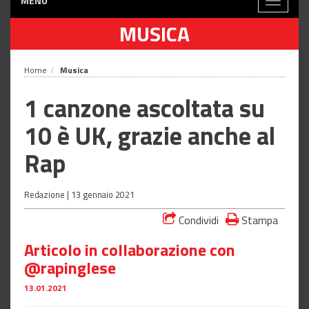
MENÙ
Toggle
navigati
MUSICA
Home
Musica
1 canzone ascoltata su
10 è UK, grazie anche al
Rap
Redazione |
13 gennaio 2021
Condividi
Stampa
Articolo in collaborazione con
@rapinglese
13.01.2021