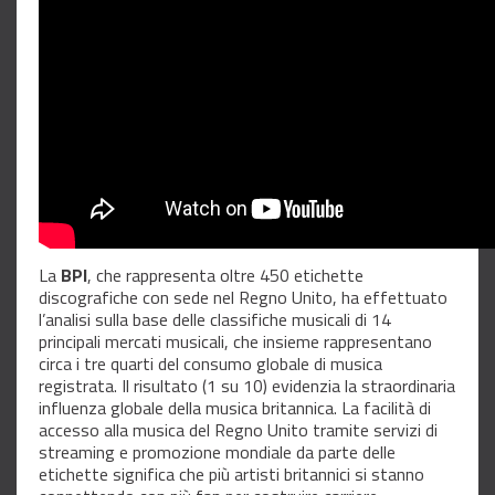
La
BPI
, che rappresenta oltre 450 etichette
discografiche con sede nel Regno Unito, ha effettuato
l’analisi sulla base delle classifiche musicali di 14
principali mercati musicali, che insieme rappresentano
circa i tre quarti del consumo globale di musica
registrata. Il risultato (1 su 10) evidenzia la straordinaria
influenza globale della musica britannica. La facilità di
accesso alla musica del Regno Unito tramite servizi di
streaming e promozione mondiale da parte delle
etichette significa che più artisti britannici si stanno