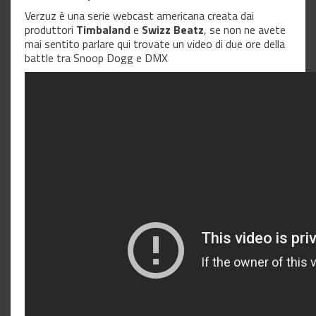
Verzuz è una serie webcast americana creata dai
produttori
Timbaland
e
Swizz
Beatz
, se non ne avete
mai sentito parlare qui trovate un video di due ore della
battle tra Snoop Dogg e DMX