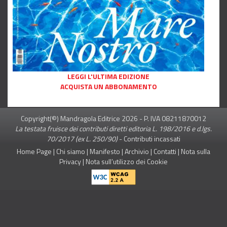
LEGGI L'ULTIMA EDIZIONE
ACQUISTA UN ABBONAMENTO
Copyright(©) Mandragola Editrice
2026
- P. IVA 08211870012
La testata fruisce dei contributi diretti editoria L. 198/2016 e d.lgs.
70/2017 (ex L. 250/90)
-
Contributi incassati
Home Page
|
Chi siamo
|
Manifesto
|
Archivio
|
Contatti
|
Nota sulla
Privacy
|
Nota sull’utilizzo dei Cookie