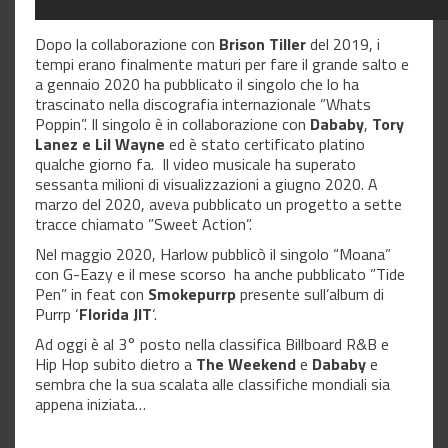
Dopo la collaborazione con
Brison Tiller
del 2019, i
tempi erano finalmente maturi per fare il grande salto e
a gennaio 2020 ha pubblicato il singolo che lo ha
trascinato nella discografia internazionale ”Whats
Poppin”. Il singolo è in collaborazione con
Dababy
,
Tory
Lanez e Lil Wayne
ed è stato certificato platino
qualche giorno fa. Il video musicale ha superato
sessanta milioni di visualizzazioni a giugno 2020. A
marzo del 2020, aveva pubblicato un progetto a sette
tracce chiamato ”Sweet Action”.
Nel maggio 2020, Harlow pubblicò il singolo “Moana”
con G-Eazy e il mese scorso ha anche pubblicato ”Tide
Pen” in feat con
Smokepurrp
presente sull’album di
Purrp ‘
Florida JIT
‘.
Ad oggi è al 3° posto nella classifica Billboard R&B e
Hip Hop subito dietro a
The Weekend
e
Dababy
e
sembra che la sua scalata alle classifiche mondiali sia
appena iniziata…