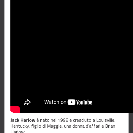
Jack Harlow
è nato nel 1998 e cresciuto a Louisville,
Kentucky, figlio di Maggie, una donna d’affari e Brian
Harlow.