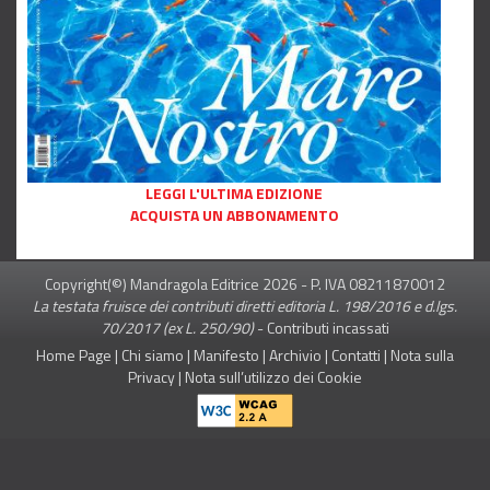
LEGGI L'ULTIMA EDIZIONE
ACQUISTA UN ABBONAMENTO
Copyright(©) Mandragola Editrice
2026
- P. IVA 08211870012
La testata fruisce dei contributi diretti editoria L. 198/2016 e d.lgs.
70/2017 (ex L. 250/90)
-
Contributi incassati
Home Page
|
Chi siamo
|
Manifesto
|
Archivio
|
Contatti
|
Nota sulla
Privacy
|
Nota sull’utilizzo dei Cookie