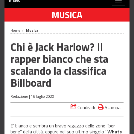
MENÙ
Toggle
navigati
MUSICA
Home
Musica
Chi è Jack Harlow? Il
rapper bianco che sta
scalando la classifica
Billboard
Redazione |
16 luglio 2020
Condividi
Stampa
E’ bianco e sembra un bravo ragazzo delle zone ‘’per
bene’’ della città, eppure nel suo ultimo singolo ‘’
Whats