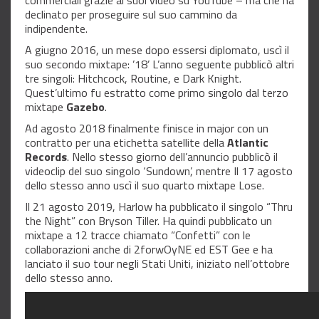
commerciali grazie ai suoi video su YouTube – ma che ha
declinato per proseguire sul suo cammino da
indipendente.
A giugno 2016, un mese dopo essersi diplomato, uscì il
suo secondo mixtape: ’18’ L’anno seguente pubblicò altri
tre singoli: Hitchcock, Routine, e Dark Knight.
Quest’ultimo fu estratto come primo singolo dal terzo
mixtape
Gazebo
.
Ad agosto 2018 finalmente finisce in major con un
contratto per una etichetta satellite della
Atlantic
Records
. Nello stesso giorno dell’annuncio pubblicò il
videoclip del suo singolo ‘Sundown’, mentre Il 17 agosto
dello stesso anno uscì il suo quarto mixtape Lose.
Il 21 agosto 2019, Harlow ha pubblicato il singolo “Thru
the Night” con Bryson Tiller. Ha quindi pubblicato un
mixtape a 12 tracce chiamato “Confetti” con le
collaborazioni anche di 2forwOyNE ed EST Gee e ha
lanciato il suo tour negli Stati Uniti, iniziato nell’ottobre
dello stesso anno.