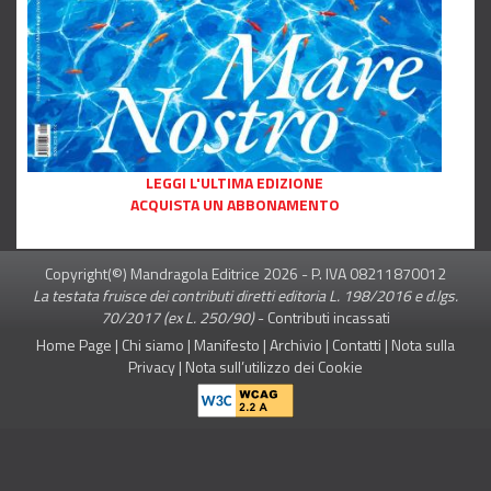
LEGGI L'ULTIMA EDIZIONE
ACQUISTA UN ABBONAMENTO
Copyright(©) Mandragola Editrice
2026
- P. IVA 08211870012
La testata fruisce dei contributi diretti editoria L. 198/2016 e d.lgs.
70/2017 (ex L. 250/90)
-
Contributi incassati
Home Page
|
Chi siamo
|
Manifesto
|
Archivio
|
Contatti
|
Nota sulla
Privacy
|
Nota sull’utilizzo dei Cookie