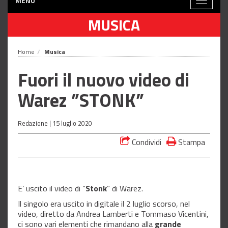
MENÙ
Toggle
navigati
MUSICA
Home
Musica
Fuori il nuovo video di
Warez ”STONK”
Redazione |
15 luglio 2020
Condividi
Stampa
E’ uscito il video di ”
Stonk
” di Warez.
Il singolo era uscito in digitale il 2 luglio scorso, nel
video, diretto da Andrea Lamberti e Tommaso Vicentini,
ci sono vari elementi che rimandano alla
grande