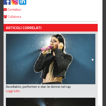
Contattaci
Collabora
ARTICOLI CORRELATI
Ascoltatrici, performer e star: le donne nel rap
Leggi tutto