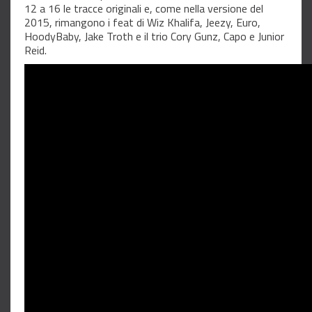
12 a 16 le tracce originali e, come nella versione del
2015, rimangono i feat di Wiz Khalifa, Jeezy, Euro,
HoodyBaby, Jake Troth e il trio Cory Gunz, Capo e Junior
Reid.