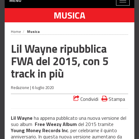
MENÙ
Toggle
navigati
MUSICA
Home
Musica
Lil Wayne ripubblica
FWA del 2015, con 5
track in più
Redazione |
6 luglio 2020
Condividi
Stampa
Lil Wayne
ha appena pubblicato una nuova versione del
suo album
Free Weezy Album
del 2015 tramite
Young Money Records Inc
. per celebrarne il quinto
anniversario. In questa nuova versione aumentano da