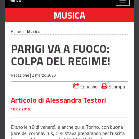
MENÙ
Toggle
navigati
MUSICA
Home
Musica
PARIGI VA A FUOCO:
COLPA DEL REGIME!
Redazione |
2 marzo 2020
Condividi
Stampa
Articolo di Alessandra Testori
18.02.2019
Erano le 18 di venerdì, e anche qui a Torino, con buona
pace del coronavirus, ci si stava preparando per l’uscita