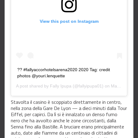
View this post on Instagram
?? #fallyaccorhotelsarena2020 2020 Tag: credit
photos @youri.lenquette
A post shared by
Fally Ipupa
(@fallyipupa01) on
Mar 1, 2020 at 12:13am PST
Stavolta il casino è scoppiato direttamente in centro,
nella zona della Gare De Lyon — a dieci minuti dalla Tour
Eiffel, per capirci. Da lì si è innalzato un denso fumo
nero che ha avvolto anche le zone circostanti, dalla
Senna fino alla Bastille. A bruciare erano principalmente
auto, date alle fiamme da un centinaio di cittadini di