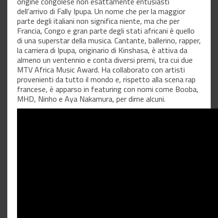
origine congolese non esattamente entusiasti
dell’arrivo di Fally Ipupa. Un nome che per la maggior
parte degli italiani non significa niente, ma che per
Francia, Congo e gran parte degli stati africani è quello
di una superstar della musica. Cantante, ballerino, rapper,
la carriera di Ipupa, originario di Kinshasa, è attiva da
almeno un ventennio e conta diversi premi, tra cui due
MTV Africa Music Award. Ha collaborato con artisti
provenienti da tutto il mondo e, rispetto alla scena rap
francese, è apparso in featuring con nomi come Booba,
MHD, Ninho e Aya Nakamura, per dirne alcuni.