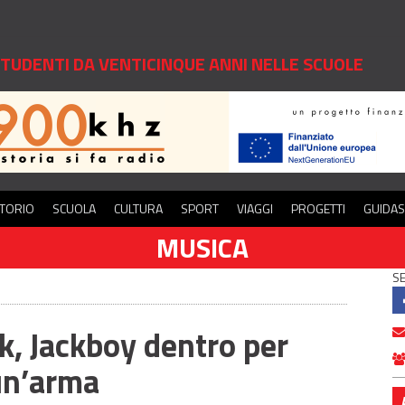
 STUDENTI DA VENTICINQUE ANNI NELLE SCUOLE
ITORIO
SCUOLA
CULTURA
SPORT
VIAGGI
PROGETTI
GUIDA
MUSICA
SE
k, Jackboy dentro per
un’arma