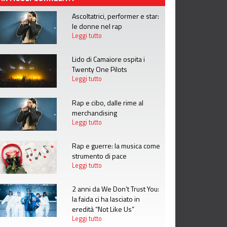
Ascoltatrici, performer e star:
le donne nel rap
Leggi tutto
Lido di Camaiore ospita i
Twenty One Pilots
Leggi tutto
Rap e cibo, dalle rime al
merchandising
Leggi tutto
Rap e guerre: la musica come
strumento di pace
Leggi tutto
2 anni da We Don’t Trust You:
la faida ci ha lasciato in
eredità “Not Like Us”
Leggi tutto