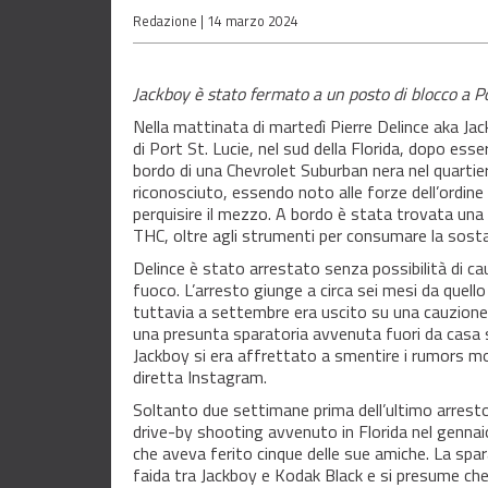
Redazione |
14 marzo 2024
Jackboy è stato fermato a un posto di blocco a Po
Nella mattinata di martedì Pierre Delince aka Jac
di Port St. Lucie, nel sud della Florida, dopo ess
bordo di una Chevrolet Suburban nera nel quartie
riconosciuto, essendo noto alle forze dell’ordine
perquisire il mezzo. A bordo è stata trovata una 
THC, oltre agli strumenti per consumare la sost
Delince è stato arrestato senza possibilità di ca
fuoco. L’arresto giunge a circa sei mesi da quell
tuttavia a settembre era uscito su una cauzione d
una presunta sparatoria avvenuta fuori da casa 
Jackboy si era affrettato a smentire i rumors mo
diretta Instagram.
Soltanto due settimane prima dell’ultimo arresto,
drive-by shooting avvenuto in Florida nel genna
che aveva ferito cinque delle sue amiche. La spar
faida tra Jackboy e Kodak Black e si presume ch