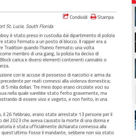
Condividi
Stampa
rt St. Lucie, South Florida
kboy è stato preso in custodia dal dipartimento di polizia
ere stato fermato a un posto di blocco. Il rapper era a
re Tradition quando l’hanno fermato; una volta
 come membro di una gang, la polizia ha deciso di
Block carica e diversi elementi contenenti cannabis o
anza.
uzione con le accuse di possesso di narcotici e arma da
o precedente per reati connessi alla violenza domestica;
i 5 mila dollari. Tre mesi dopo erano circolate voci su
sua nella quale sarebbe stato ferito gravemente, ma
strando di essere vivo e vegeto, e non ferito, in una
 il 26 febbraio, erano state arrestate 13 persone per il
io del 2023 che aveva causato la morte di una donna e
atoria è stata ufficialmente dichiarata connessa alla
e quest’ultimo fosse il mandante, sebbene non sia stato