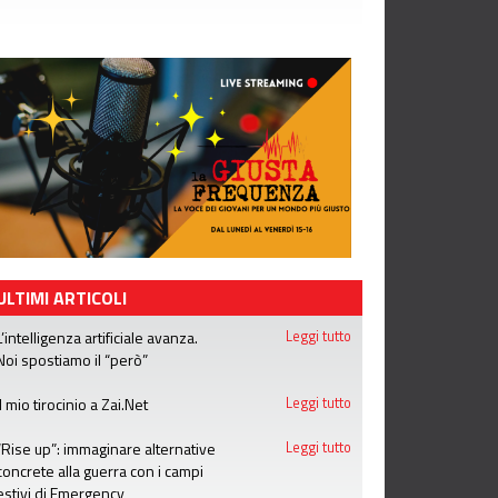
ULTIMI ARTICOLI
L’intelligenza artificiale avanza.
Leggi tutto
Noi spostiamo il “però”
Il mio tirocinio a Zai.Net
Leggi tutto
“Rise up”: immaginare alternative
Leggi tutto
concrete alla guerra con i campi
estivi di Emergency