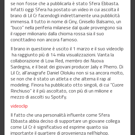
se non fosse che a pubblicarla è stato Sfera Ebbasta.
Infatti oggi Sfera ha postato un video in cui ascolta il
brano di Lil Cr facendogli indirettamente una pubblicità
immensa. Il tutto in nome di Ciny, Cinisello Balsamo, un
“buco” nella periferia milanese dal quale provengono sia
il rapper milionario dalla chioma rossa sia il suo
concittadino non ancora famoso.
Il brano in questione è uscito il 1 marzo e il suo videoclip
ha raggiunto più di 14 mila visualizzazioni. Vanta la
collaborazione di Low Red, membro dei Nuova
Sardegna, e il beat dei giovani producer Jaily e Pherro. Di
Lil Cr, all’anagrafe Daniel Ololuku non si sa ancora molto,
se non che è stato un atleta e che alterna il rap al
modeling. Finora ha pubblicato otto singoli, di cui “Cuore
Rinchiuso” è il più ascoltato, con più di un milione e
mezzo di ascolti su Spotify.
videoclip
Il fatto che una personalità influente come Sfera
Ebbasta abbia deciso di supportare un giovane collega
come Lil Cr è significativo ed esprime quanto sia
importante il quartiere di provenienza nell’hiphop.