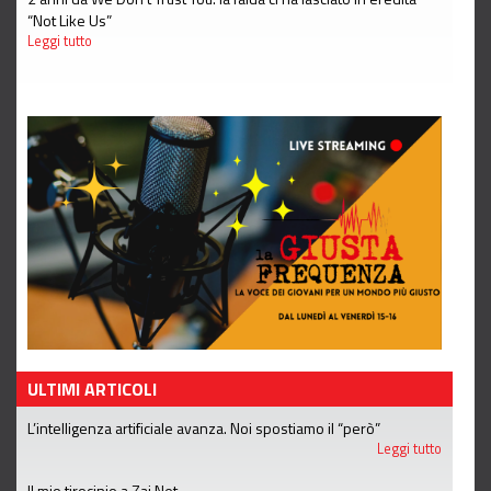
“Not Like Us”
Leggi tutto
ULTIMI ARTICOLI
L’intelligenza artificiale avanza. Noi spostiamo il “però”
Leggi tutto
Il mio tirocinio a Zai.Net