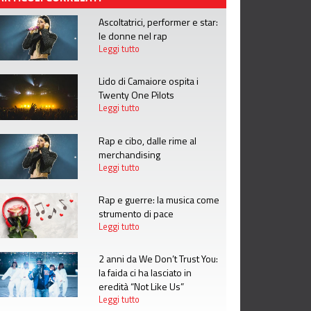
Ascoltatrici, performer e star:
le donne nel rap
Leggi tutto
Lido di Camaiore ospita i
Twenty One Pilots
Leggi tutto
Rap e cibo, dalle rime al
merchandising
Leggi tutto
Rap e guerre: la musica come
strumento di pace
Leggi tutto
2 anni da We Don’t Trust You:
la faida ci ha lasciato in
eredità “Not Like Us”
Leggi tutto