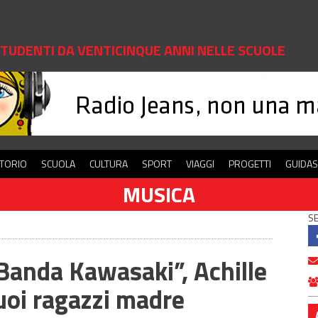
 STUDENTI DA VENTICINQUE ANNI NELLE SCUOLE
ITORIO
SCUOLA
CULTURA
SPORT
VIAGGI
PROGETTI
GUIDA
MUSICA
SE
Banda Kawasaki”, Achille
uoi ragazzi madre