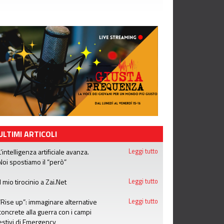
ULTIMI ARTICOLI
L’intelligenza artificiale avanza.
Leggi tutto
Noi spostiamo il “però”
Il mio tirocinio a Zai.Net
Leggi tutto
“Rise up”: immaginare alternative
Leggi tutto
concrete alla guerra con i campi
estivi di Emergency