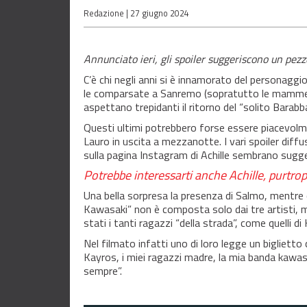
Redazione |
27 giugno 2024
Annunciato ieri, gli spoiler suggeriscono un pezz
C’è chi negli anni si è innamorato del personaggio
le comparsate a Sanremo (sopratutto le mamme),
aspettano trepidanti il ritorno del “solito Barabba
Questi ultimi potrebbero forse essere piacevolm
Lauro in uscita a mezzanotte. I vari spoiler diffusi
sulla pagina Instagram di Achille sembrano sugge
Potrebbe interessarti anche
Achille, purtro
Una bella sorpresa la presenza di Salmo, mentre 
Kawasaki” non è composta solo dai tre artisti, ma i
stati i tanti ragazzi “della strada”, come quelli d
Nel filmato infatti uno di loro legge un biglietto
Kayros, i miei ragazzi madre, la mia banda kawas
sempre”.