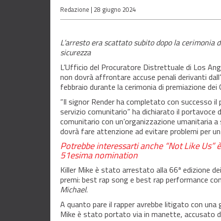
Redazione |
28 giugno 2024
L’arresto era scattato subito dopo la cerimonia
sicurezza
L’Ufficio del Procuratore Distrettuale di Los An
non dovrà affrontare accuse penali derivanti dall
febbraio durante la cerimonia di premiazione d
“Il signor Render ha completato con successo il pr
servizio comunitario” ha dichiarato il portavoce 
comunitario con un’organizzazione umanitaria a sua
dovrà fare attenzione ad evitare problemi per un
Potrebbe interessarti anche
“Not Like Us” 
51esima nomination
Killer Mike è stato arrestato alla 66ª edizione 
premi: best rap song e best rap performance con 
Michael
.
A quanto pare il rapper avrebbe litigato con una g
Mike è stato portato via in manette, accusato d