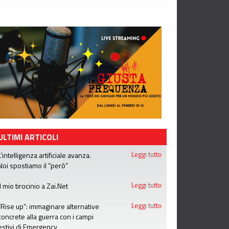
ULTIMI ARTICOLI
L’intelligenza artificiale avanza.
Leggi tutto
Noi spostiamo il “però”
Il mio tirocinio a Zai.Net
Leggi tutto
“Rise up”: immaginare alternative
Leggi tutto
concrete alla guerra con i campi
estivi di Emergency