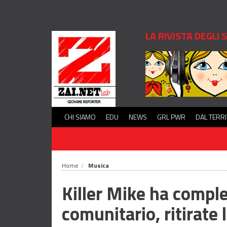
LA RIVISTA DEGLI
CHI SIAMO
EDU
NEWS
GRL PWR
DAL TERR
Home
Musica
Killer Mike ha complet
comunitario, ritirate 