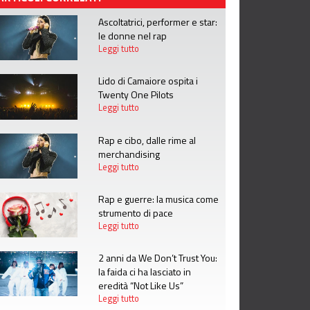
Ascoltatrici, performer e star:
le donne nel rap
Leggi tutto
Lido di Camaiore ospita i
Twenty One Pilots
Leggi tutto
Rap e cibo, dalle rime al
merchandising
Leggi tutto
Rap e guerre: la musica come
strumento di pace
Leggi tutto
2 anni da We Don’t Trust You:
la faida ci ha lasciato in
eredità “Not Like Us”
Leggi tutto