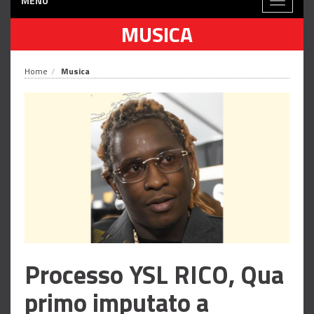
MENÙ
Toggle
navigati
MUSICA
Home
Musica
Processo YSL RICO, Qua
primo imputato a