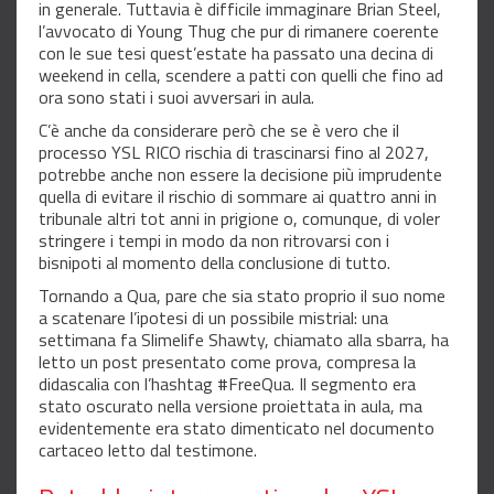
in generale. Tuttavia è difficile immaginare Brian Steel,
l’avvocato di Young Thug che pur di rimanere coerente
con le sue tesi quest’estate ha passato una decina di
weekend in cella, scendere a patti con quelli che fino ad
ora sono stati i suoi avversari in aula.
C’è anche da considerare però che se è vero che il
processo YSL RICO rischia di trascinarsi fino al 2027,
potrebbe anche non essere la decisione più imprudente
quella di evitare il rischio di sommare ai quattro anni in
tribunale altri tot anni in prigione o, comunque, di voler
stringere i tempi in modo da non ritrovarsi con i
bisnipoti al momento della conclusione di tutto.
Tornando a Qua, pare che sia stato proprio il suo nome
a scatenare l’ipotesi di un possibile mistrial: una
settimana fa Slimelife Shawty, chiamato alla sbarra, ha
letto un post presentato come prova, compresa la
didascalia con l’hashtag #FreeQua. Il segmento era
stato oscurato nella versione proiettata in aula, ma
evidentemente era stato dimenticato nel documento
cartaceo letto dal testimone.