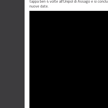
tappa ben 4 volte all’Unipol di Assago e si conc
nuove date.