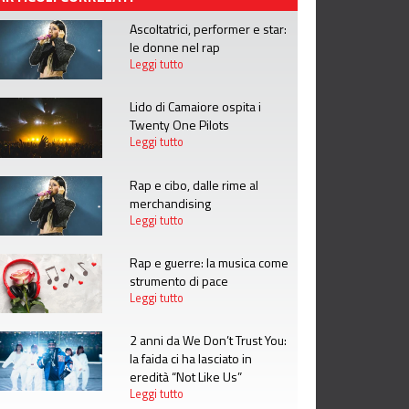
Ascoltatrici, performer e star:
le donne nel rap
Leggi tutto
Lido di Camaiore ospita i
Twenty One Pilots
Leggi tutto
Rap e cibo, dalle rime al
merchandising
Leggi tutto
Rap e guerre: la musica come
strumento di pace
Leggi tutto
2 anni da We Don’t Trust You:
la faida ci ha lasciato in
eredità “Not Like Us”
Leggi tutto