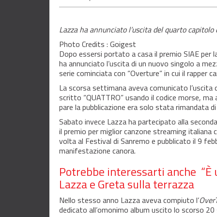
Lazza ha annunciato l’uscita del quarto capitolo 
Photo Credits : Goigest
Dopo essersi portato a casa il premio SIAE per la
ha annunciato l’uscita di un nuovo singolo a mezza
serie cominciata con “Overture” in cui il rapper ca
La scorsa settimana aveva comunicato l’uscita de
scritto “QUATTRO” usando il codice morse, ma al
pare la pubblicazione era solo stata rimandata di
Sabato invece Lazza ha partecipato alla second
il premio per miglior canzone streaming italiana 
volta al Festival di Sanremo e pubblicato il 9 feb
manifestazione canora.
Potrebbe interessarti anche
“È 
Lazza e Greta sulla terrazza
Nello stesso anno Lazza aveva compiuto l’
Over
dedicato all’omonimo album uscito lo scorso 20 s