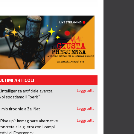
ULTIMI ARTICOLI
L’intelligenza artificiale avanza.
Leggi tutto
Noi spostiamo il “però”
Il mio tirocinio a Zai.Net
Leggi tutto
“Rise up”: immaginare alternative
Leggi tutto
concrete alla guerra con i campi
estivi di Emergency