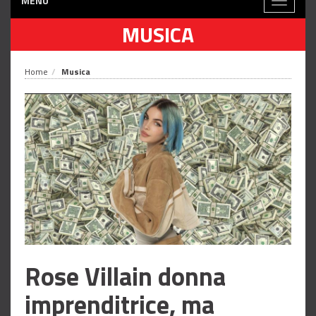
MENÙ
Toggle
navigati
MUSICA
Home
Musica
Rose Villain donna
imprenditrice, ma