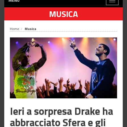
MENÙ
Toggle
navigati
MUSICA
Home
Musica
Ieri a sorpresa Drake ha
abbracciato Sfera e gli