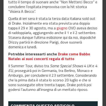
tutto il tempo di suonare anche “Non Metterci Becco” e
concludere l’ospitata improvvisa con la hit storica
“Visiera A Becco”.
Quella di ieri sera è stata la terza data italiana sold out
di Drake. Inizialmente era stata prevista una doppia
tappa il 29 e 30 agosto, ma a
giugno
OVO aveva deciso
di raddoppiarla, aggiungendo anche il 1 e il 2 settembre.
Stasera dunque l’ultima esibizione qui da noi, dopodiché
Drizzy partirà in direzione Parigi, dove suonerà
domenica e lunedì.
Potrebbe interessarti anche
Drake come Babbo
Natale: ai suoi concerti regala di tutto
Il Summer Tour, diviso tra
Some Special Shows 4 UK
e
4
EU
, proseguirà poi in Germania, tra Berlino, Monaco e
Amburgo, per concludersi il 23 settembre. Considerando
che la prima data è stata lo scorso 20 luglio e che si
sono susseguite oltre trenta tappe, Drake potrà poi
godersi l’autunno all’insegna di un meritato riposo.
COMMENTA QUESTO ARTICOLO