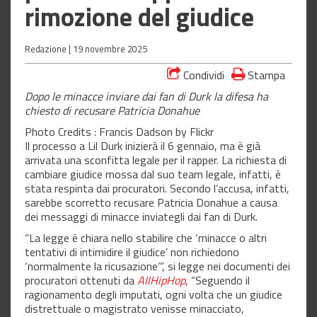
rimozione del giudice
Redazione |
19 novembre 2025
Condividi
Stampa
Dopo le minacce inviare dai fan di Durk la difesa ha
chiesto di recusare Patricia Donahue
Photo Credits : Francis Dadson by Flickr
Il processo a Lil Durk inizierà il 6 gennaio, ma è già
arrivata una sconfitta legale per il rapper. La richiesta di
cambiare giudice mossa dal suo team legale, infatti, è
stata respinta dai procuratori. Secondo l’accusa, infatti,
sarebbe scorretto recusare Patricia Donahue a causa
dei messaggi di minacce inviategli dai fan di Durk.
“La legge è chiara nello stabilire che ‘minacce o altri
tentativi di intimidire il giudice’ non richiedono
‘normalmente la ricusazione’”, si legge nei documenti dei
procuratori ottenuti da
AllHipHop
, “Seguendo il
ragionamento degli imputati, ogni volta che un giudice
distrettuale o magistrato venisse minacciato,