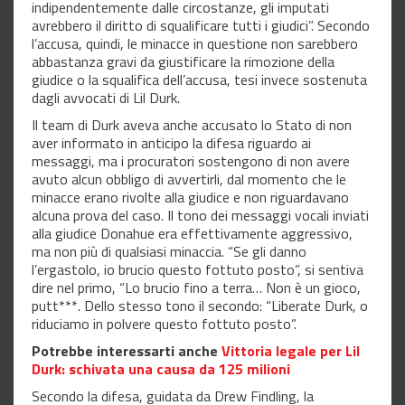
indipendentemente dalle circostanze, gli imputati
avrebbero il diritto di squalificare tutti i giudici”. Secondo
l’accusa, quindi, le minacce in questione non sarebbero
abbastanza gravi da giustificare la rimozione della
giudice o la squalifica dell’accusa, tesi invece sostenuta
dagli avvocati di Lil Durk.
Il team di Durk aveva anche accusato lo Stato di non
aver informato in anticipo la difesa riguardo ai
messaggi, ma i procuratori sostengono di non avere
avuto alcun obbligo di avvertirli, dal momento che le
minacce erano rivolte alla giudice e non riguardavano
alcuna prova del caso. Il tono dei messaggi vocali inviati
alla giudice Donahue era effettivamente aggressivo,
ma non più di qualsiasi minaccia. “Se gli danno
l’ergastolo, io brucio questo fottuto posto”, si sentiva
dire nel primo, “Lo brucio fino a terra… Non è un gioco,
putt***. Dello stesso tono il secondo: “Liberate Durk, o
riduciamo in polvere questo fottuto posto”.
Potrebbe interessarti anche
Vittoria legale per Lil
Durk: schivata una causa da 125 milioni
Secondo la difesa, guidata da Drew Findling, la