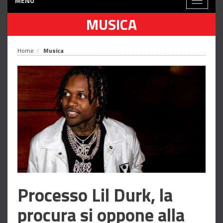
MENÙ
Toggle
navigati
MUSICA
Home
Musica
Processo Lil Durk, la
procura si oppone alla