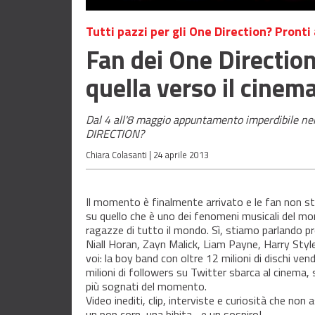
Tutti pazzi per gli One Direction? Pronti
Fan dei One Direction
quella verso il cinema
Dal 4 all'8 maggio appuntamento imperdibile nei
DIRECTION?
Chiara Colasanti |
24 aprile 2013
Il momento è finalmente arrivato e le fan non sta
su quello che è uno dei fenomeni musicali del 
ragazze di tutto il mondo. Sì, stiamo parlando pr
Niall Horan, Zayn Malick, Liam Payne, Harry Sty
voi: la boy band con oltre 12 milioni di dischi ven
milioni di followers su Twitter sbarca al cinema, 
più sognati del momento.
Video inediti, clip, interviste e curiosità che no
un pop corn, una bibita... e un sospiro!