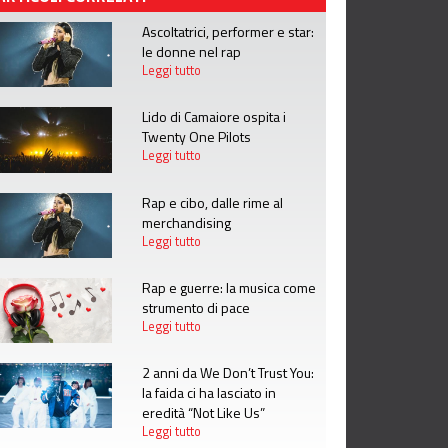
Ascoltatrici, performer e star:
le donne nel rap
Leggi tutto
Lido di Camaiore ospita i
Twenty One Pilots
Leggi tutto
Rap e cibo, dalle rime al
merchandising
Leggi tutto
Rap e guerre: la musica come
strumento di pace
Leggi tutto
2 anni da We Don’t Trust You:
la faida ci ha lasciato in
eredità “Not Like Us”
Leggi tutto