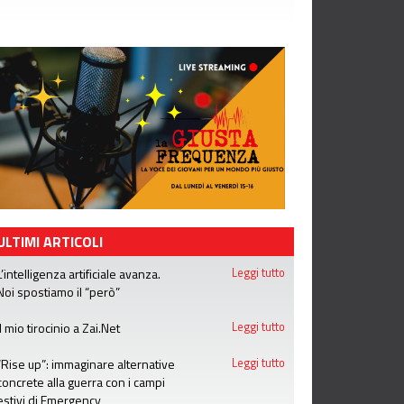
ULTIMI ARTICOLI
L’intelligenza artificiale avanza.
Leggi tutto
Noi spostiamo il “però”
Il mio tirocinio a Zai.Net
Leggi tutto
“Rise up”: immaginare alternative
Leggi tutto
concrete alla guerra con i campi
estivi di Emergency