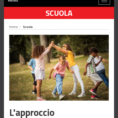
MENÙ
Toggle
navigati
SCUOLA
Home
Scuola
L'approccio