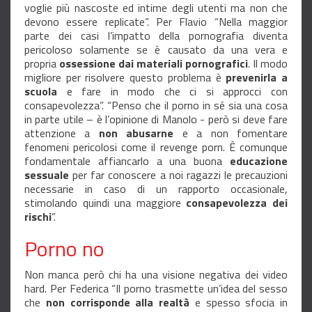
voglie più nascoste ed intime degli utenti ma non che
devono essere replicate”. Per Flavio “Nella maggior
parte dei casi l’impatto della pornografia diventa
pericoloso solamente se è causato da una vera e
propria
ossessione dai materiali pornografici
. Il modo
migliore per risolvere questo problema è
prevenirla a
scuola
e fare in modo che ci si approcci con
consapevolezza”. “Penso che il porno in sé sia una cosa
in parte utile – è l’opinione di Manolo - però si deve fare
attenzione a
non abusarne
e a non fomentare
fenomeni pericolosi come il revenge porn. È comunque
fondamentale affiancarlo a una buona
educazione
sessuale
per far conoscere a noi ragazzi le precauzioni
necessarie in caso di un rapporto occasionale,
stimolando quindi una maggiore
consapevolezza dei
rischi
”.
Porno no
Non manca però chi ha una visione negativa dei video
hard. Per Federica “Il porno trasmette un’idea del sesso
che
non corrisponde alla realtà
e spesso sfocia in