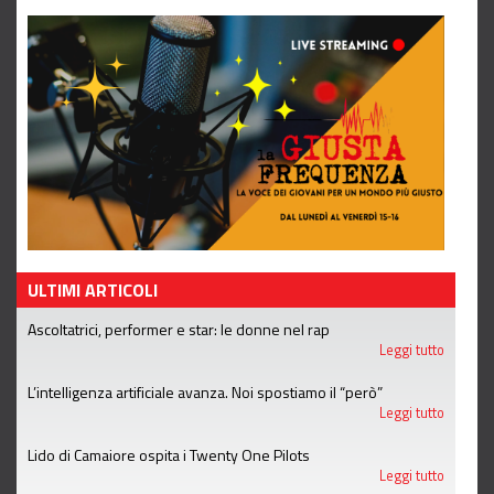
ULTIMI ARTICOLI
Ascoltatrici, performer e star: le donne nel rap
Leggi tutto
L’intelligenza artificiale avanza. Noi spostiamo il “però”
Leggi tutto
Lido di Camaiore ospita i Twenty One Pilots
Leggi tutto