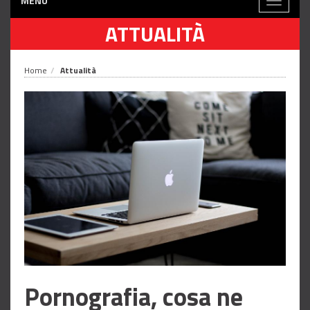
MENÙ
Toggle
navigati
ATTUALITÀ
Home
Attualità
Pornografia, cosa ne