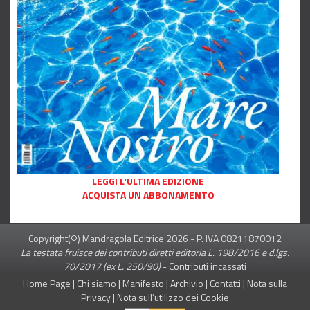
LEGGI L'ULTIMA EDIZIONE
ACQUISTA UN ABBONAMENTO
Copyright(©) Mandragola Editrice
2026
- P. IVA 08211870012
La testata fruisce dei contributi diretti editoria L. 198/2016 e d.lgs.
70/2017 (ex L. 250/90)
-
Contributi incassati
Home Page
|
Chi siamo
|
Manifesto
|
Archivio
|
Contatti
|
Nota sulla
Privacy
|
Nota sull’utilizzo dei Cookie