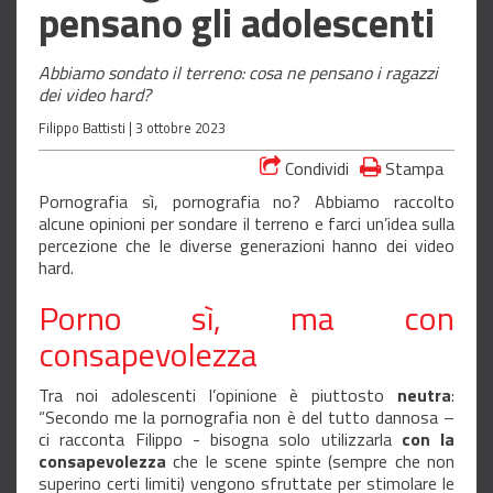
pensano gli adolescenti
Abbiamo sondato il terreno: cosa ne pensano i ragazzi
dei video hard?
Filippo Battisti |
3 ottobre 2023
Condividi
Stampa
Pornografia sì, pornografia no? Abbiamo raccolto
alcune opinioni per sondare il terreno e farci un’idea sulla
percezione che le diverse generazioni hanno dei video
hard.
Porno sì, ma con
consapevolezza
Tra noi adolescenti l’opinione è piuttosto
neutra
:
“Secondo me la pornografia non è del tutto dannosa –
ci racconta Filippo - bisogna solo utilizzarla
con la
consapevolezza
che le scene spinte (sempre che non
superino certi limiti) vengono sfruttate per stimolare le