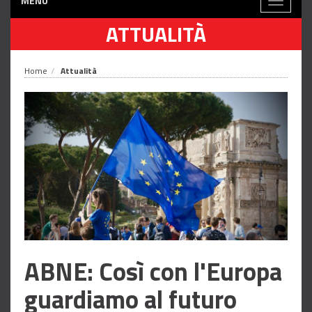
MENÙ
Toggle
navigati
ATTUALITÀ
Home
Attualità
ABNE: Così con l'Europa
guardiamo al futuro