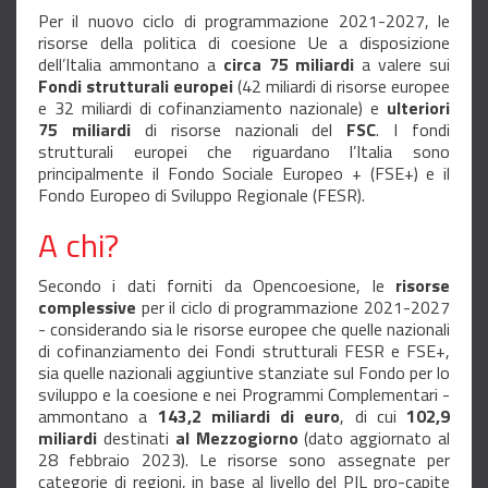
Per il nuovo ciclo di programmazione 2021-2027, le
risorse della politica di coesione Ue a disposizione
dell’Italia ammontano a
circa 75 miliardi
a valere sui
Fondi strutturali europei
(42 miliardi di risorse europee
e 32 miliardi di cofinanziamento nazionale) e
ulteriori
75 miliardi
di risorse nazionali del
FSC
. I fondi
strutturali europei che riguardano l’Italia sono
principalmente il Fondo Sociale Europeo + (FSE+) e il
Fondo Europeo di Sviluppo Regionale (FESR).
A chi?
Secondo i dati forniti da Opencoesione, le
risorse
complessive
per il ciclo di programmazione 2021-2027
- considerando sia le risorse europee che quelle nazionali
di cofinanziamento dei Fondi strutturali FESR e FSE+,
sia quelle nazionali aggiuntive stanziate sul Fondo per lo
sviluppo e la coesione e nei Programmi Complementari -
ammontano a
143,2 miliardi di euro
, di cui
102,9
miliardi
destinati
al Mezzogiorno
(dato aggiornato al
28 febbraio 2023). Le risorse sono assegnate per
categorie di regioni, in base al livello del PIL pro-capite