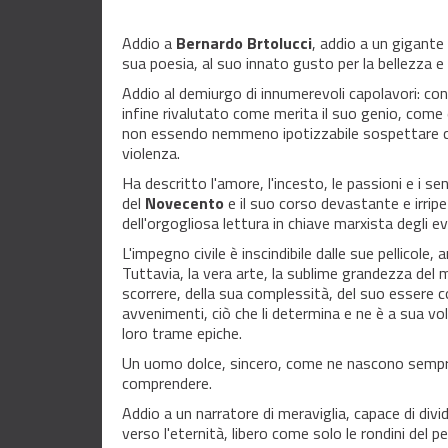
Addio a
Bernardo Brtolucci
, addio a un gigante
sua poesia, al suo innato gusto per la bellezza e pe
Addio al demiurgo di innumerevoli capolavori: c
infine rivalutato come merita il suo genio, com
non essendo nemmeno ipotizzabile sospettare ch
violenza.
Ha descritto l'amore, l'incesto, le passioni e i se
del
Novecento
e il suo corso devastante e irripe
dell'orgogliosa lettura in chiave marxista degli ev
L'impegno civile è inscindibile dalle sue pellicole, 
Tuttavia, la vera arte, la sublime grandezza del
scorrere, della sua complessità, del suo essere
avvenimenti, ciò che li determina e ne è a sua volt
loro trame epiche.
Un uomo dolce, sincero, come ne nascono sempre m
comprendere.
Addio a un narratore di meraviglia, capace di divid
verso l'eternità, libero come solo le rondini del 