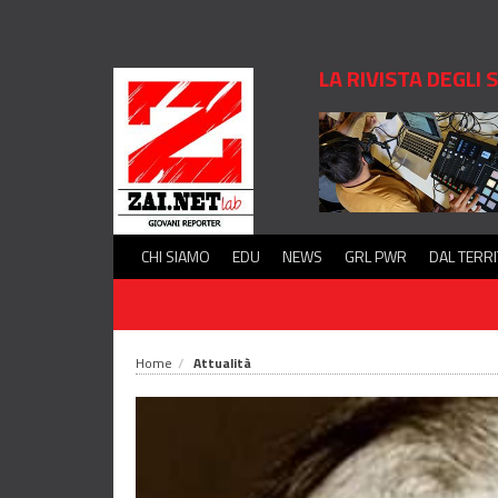
LA RIVISTA DEGLI
CHI SIAMO
EDU
NEWS
GRL PWR
DAL TERR
Home
Attualità