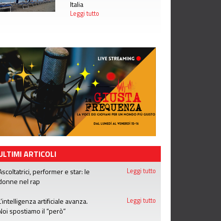
Italia
Leggi tutto
ULTIMI ARTICOLI
Ascoltatrici, performer e star: le
Leggi tutto
donne nel rap
L’intelligenza artificiale avanza.
Leggi tutto
Noi spostiamo il “però”