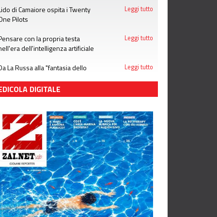
Lido di Camaiore ospita i Twenty
Leggi tutto
One Pilots
Pensare con la propria testa
Leggi tutto
nell'era dell'intelligenza artificiale
Da La Russa alla "fantasia dello
Leggi tutto
stupro": notizie che le donne non
meritano
EDICOLA DIGITALE