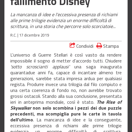
fallimento Disney
La mancanza di idee e l'eccessiva presenza di richiami
alle prime trilogie evidenzia un enorme difficoltà di
scrittura, in una storia che percorre solo scorciatoie...
R.C. |
17 dicembre 2019
Condividi
Stampa
L'universo di Guerre Stellari è così vasto da rendere
impossibile il sogno di metter d'accordo tutti. Chiudere
'sotto scroscianti applausi'
una saga inaugurata
quarantadue anni fa, capace di incantare almeno tre
generazioni, sarebbe stata impresa ardua per qualsiasi
regista. Produrre invece una trilogia dal filo compiuto e
una certa coerenza di fondo no, non avrebbe trovato
grossi ostacoli. Stando alla sua conclusione, presentata
ieri in anteprima mondiale, così è stato.
The Rise of
Skywalker
non solo scombina i pezzi dei due puzzle
precedenti, ma scompiglia pure le carte in tavola
dell'ultimo
. La mancanza di idee e la conseguente,
eccessiva presenza di richiami alle prime trilogie
evidenzia un enorme difficoltà di scrittura,