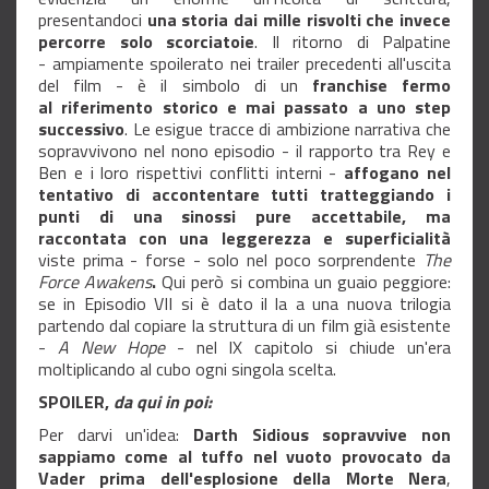
presentandoci
una storia dai mille risvolti che invece
percorre solo scorciatoie
. Il ritorno di Palpatine
- ampiamente spoilerato nei trailer precedenti all'uscita
del film - è il simbolo di un
franchise fermo
al riferimento storico e mai passato a uno step
successivo
. Le esigue tracce di ambizione narrativa che
sopravvivono nel nono episodio - il rapporto tra Rey e
Ben e i loro rispettivi conflitti interni -
affogano nel
tentativo di accontentare tutti tratteggiando i
punti di una sinossi pure accettabile, ma
raccontata con una leggerezza e superficialità
viste prima - forse - solo nel poco sorprendente
The
Force Awakens
.
Qui però si combina un guaio peggiore:
se in Episodio VII si è dato il la a una nuova trilogia
partendo dal copiare la struttura di un film già esistente
-
A New Hope
- nel IX capitolo si chiude un'era
moltiplicando al cubo ogni singola scelta.
SPOILER
,
da qui in poi:
Per darvi un'idea:
Darth Sidious sopravvive non
sappiamo come al tuffo nel vuoto provocato da
Vader prima dell'esplosione della Morte Nera
,