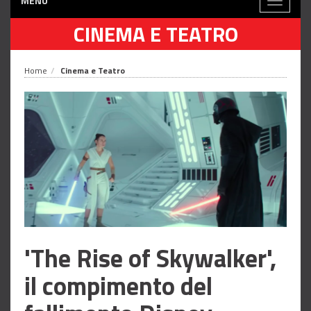
MENÙ
Toggle
navigati
CINEMA E TEATRO
Home
Cinema e Teatro
'The Rise of Skywalker',
il compimento del