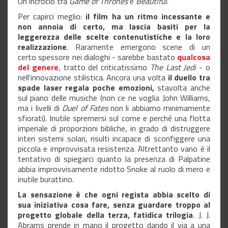
Un incrocio tra
Game of Thrones
e
Beautiful
.
Per capirci meglio:
il film ha un ritmo incessante e
non annoia di certo, ma lascia basiti per la
leggerezza delle scelte contenutistiche e la loro
realizzazione
. Raramente emergono scene di un
certo spessore nei dialoghi - sarebbe bastato
qualcosa
del genere
, tratto del criticatissimo
The Last Jedi
- o
nell'innovazione stilistica. Ancora una volta
il duello tra
spade laser regala poche emozioni,
stavolta anche
sul piano delle musiche (non ce ne voglia John Williams,
ma i livelli di
Duel of Fates
non li abbiamo minimamente
sfiorati). Inutile spremersi sul come e perché una flotta
imperiale di proporzioni bibliche, in grado di distruggere
interi sistemi solari, risulti incapace di sconfiggere una
piccola e improvvisata resistenza. Altrettanto vano è il
tentativo di spiegarci quanto la presenza di Palpatine
abbia improvvisamente ridotto Snoke al ruolo di mero e
inutile burattino.
La sensazione è che ogni regista abbia scelto di
sua iniziativa cosa fare, senza guardare troppo al
progetto globale della terza, fatidica trilogia
. J. J.
Abrams prende in mano il progetto dando il via a una