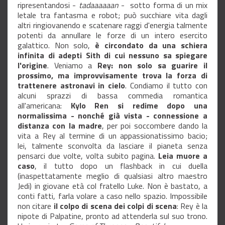
ripresentandosi -
tadaaaaaan
- sotto forma di un mix
letale tra fantasma e robot; può succhiare vita dagli
altri ringiovanendo e scatenare raggi d'energia talmente
potenti da annullare le forze di un intero esercito
galattico. Non solo,
è circondato da una schiera
infinita di adepti Sith di cui nessuno sa spiegare
l'origine
. Veniamo a
Rey: non solo sa guarire il
prossimo, ma improvvisamente trova la forza di
trattenere astronavi in cielo
. Condiamo il tutto con
alcuni sprazzi di bassa commedia romantica
all'americana:
Kylo Ren si redime dopo una
normalissima - nonché già vista - connessione a
distanza con la madre
, per poi soccombere dando la
vita a Rey al termine di un appassionatissimo bacio;
lei, talmente sconvolta da lasciare il pianeta senza
pensarci due volte, volta subito pagina.
Leia muore a
caso
, il tutto dopo un flashback in cui duella
(inaspettatamente meglio di qualsiasi altro maestro
Jedi) in giovane età col fratello Luke. Non è bastato, a
conti fatti, farla volare a caso nello spazio. Impossibile
non citare
il colpo di scena dei colpi di scena
: Rey è la
nipote di Palpatine, pronto ad attenderla sul suo trono.