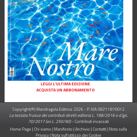
LEGGI L'ULTIMA EDIZIONE
ACQUISTA UN ABBONAMENTO
Copyright(©) Mandragola Editrice
2026
- P. IVA 08211870012
La testata fruisce dei contributi diretti editoria L. 198/2016 e d.lgs.
70/2017 (ex L. 250/90)
-
Contributi incassati
Home Page
|
Chi siamo
|
Manifesto
|
Archivio
|
Contatti
|
Nota sulla
Privacy
|
Nota sull’utilizzo dei Cookie