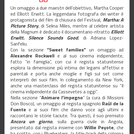
Un omaggio a due maestri dell’obiettivo, Martha Cooper
ed Elliott Erwitt. La leggendaria fotografa dei writer è
protagonista del film di chiusura del Festival,
Martha: A
Picture Story
, di Selina Miles, mentre al celebre artista
della Magnum è dedicato il documentario-ritratto
Elliott
Erwitt. Silence Sounds Good
, di Adriana Lopez-
Sanfeliu.
Con la sezione
“Sweet families”
un omaggio ad
Alexandre Rockwell
e al suo cinema indipendente,
fatto “in famiglia”, con cui il regista statunitense
esplora la dimensione più intima dei legami affettivi e
parentali e porta anche moglie e figli sul set come
interpreti dei suoi film. In collegamento da New York,
anche una masterclass
del regista statunitense su “Il
cinema indipendente da Cassevetes a oggi”.
Nella sezione “
Animare l’impegno
” (a cura di Missioni
Don Bosco), un omaggio al regista spagnolo
Raúl de la
Fuente
e ai suoi film che danno voce agli ultimi e
raccontano le storie taciute. Tra questi, il suo premiato
Ancora un giorno
, sulla guerra civile in Angola,
presentato dal regista insieme con
Willie Peyote
, che
ha scritto, con i Bluebeaters, la title-track della colonna