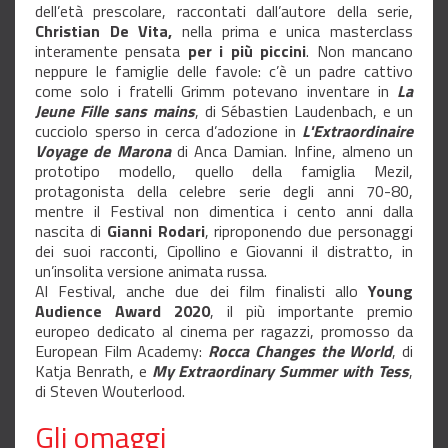
dell’età prescolare, raccontati dall’autore della serie,
Christian De Vita,
nella prima e unica masterclass
interamente pensata
per i più piccini
. Non mancano
neppure le famiglie delle favole: c’è un padre cattivo
come solo i fratelli Grimm potevano inventare in
La
Jeune Fille sans mains
, di Sébastien Laudenbach, e un
cucciolo sperso in cerca d’adozione in
L'Extraordinaire
Voyage de Marona
di Anca Damian. Infine, almeno un
prototipo modello, quello della famiglia Mezil,
protagonista della celebre serie degli anni 70-80,
mentre il Festival non dimentica i cento anni dalla
nascita di
Gianni Rodari
, riproponendo due personaggi
dei suoi racconti, Cipollino e Giovanni il distratto, in
un’insolita versione animata russa.
Al Festival, anche due dei film finalisti allo
Young
Audience Award 2020
, il più importante premio
europeo dedicato al cinema per ragazzi, promosso da
European Film Academy:
Rocca Changes the World
, di
Katja Benrath, e
My Extraordinary Summer with Tess
,
di Steven Wouterlood.
Gli omaggi