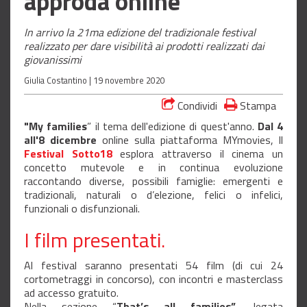
approda online
In arrivo la 21ma edizione del tradizionale festival
realizzato per dare visibilità ai prodotti realizzati dai
giovanissimi
Giulia Costantino |
19 novembre 2020
Condividi
Stampa
"My families
” il tema dell'edizione di quest'anno.
Dal 4
all'8 dicembre
online sulla piattaforma MYmovies, ll
Festival Sotto18
esplora attraverso il cinema un
concetto mutevole e in continua evoluzione
raccontando diverse, possibili famiglie: emergenti e
tradizionali, naturali o d’elezione, felici o infelici,
funzionali o disfunzionali.
I film presentati.
Al festival saranno presentati 54 film (di cui 24
cortometraggi in concorso), con incontri e masterclass
ad accesso gratuito.
Nella sezione “
That’s all families”
, legata