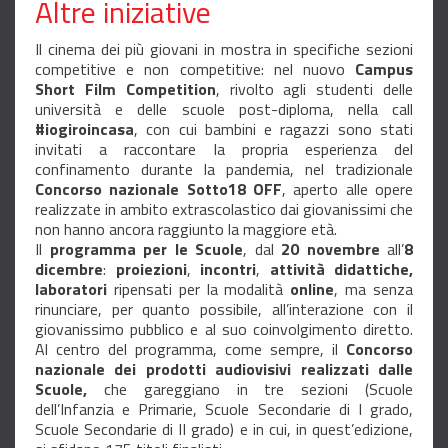
Altre iniziative
Il cinema dei più giovani in mostra in specifiche sezioni
competitive e non competitive: nel nuovo
Campus
Short Film Competition
, rivolto agli studenti delle
università e delle scuole post-diploma, nella call
#iogiroincasa
, con cui bambini e ragazzi sono stati
invitati a raccontare la propria esperienza del
confinamento durante la pandemia, nel tradizionale
Concorso nazionale Sotto18 OFF
, aperto alle opere
realizzate in ambito extrascolastico dai giovanissimi che
non hanno ancora raggiunto la maggiore età.
Il
programma per le Scuole
, dal
20 novembre
all’
8
dicembre
:
proiezioni
,
incontri
,
attività didattiche,
laboratori
ripensati per la modalità
online
, ma senza
rinunciare, per quanto possibile, all’interazione con il
giovanissimo pubblico e al suo coinvolgimento diretto.
Al centro del programma, come sempre, il
Concorso
nazionale dei prodotti audiovisivi realizzati dalle
Scuole,
che gareggiano in tre sezioni (Scuole
dell’Infanzia e Primarie, Scuole Secondarie di I grado,
Scuole Secondarie di II grado) e in cui, in quest’edizione,