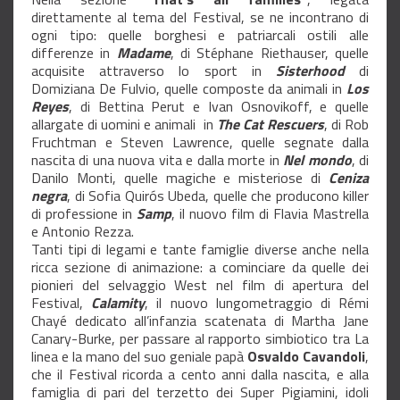
direttamente al tema del Festival, se ne incontrano di
ogni tipo: quelle borghesi e patriarcali ostili alle
differenze in
Madame
, di Stéphane Riethauser, quelle
acquisite attraverso lo sport in
Sisterhood
di
Domiziana De Fulvio, quelle composte da animali in
Los
Reyes
, di Bettina Perut e Ivan Osnovikoff, e quelle
allargate di uomini e animali in
The Cat Rescuers
, di Rob
Fruchtman e Steven Lawrence, quelle segnate dalla
nascita di una nuova vita e dalla morte in
Nel mondo
, di
Danilo Monti, quelle magiche e misteriose di
Ceniza
negra
, di Sofia Quirós Ubeda, quelle che producono killer
di professione in
Samp
, il nuovo film di Flavia Mastrella
e Antonio Rezza.
Tanti tipi di legami e tante famiglie diverse anche nella
ricca sezione di animazione: a cominciare da quelle dei
pionieri del selvaggio West nel film di apertura del
Festival,
Calamity
, il nuovo lungometraggio di Rémi
Chayé dedicato all’infanzia scatenata di Martha Jane
Canary-Burke, per passare al rapporto simbiotico tra La
linea e la mano del suo geniale papà
Osvaldo Cavandoli
,
che il Festival ricorda a cento anni dalla nascita, e alla
famiglia di pari del terzetto dei Super Pigiamini, idoli