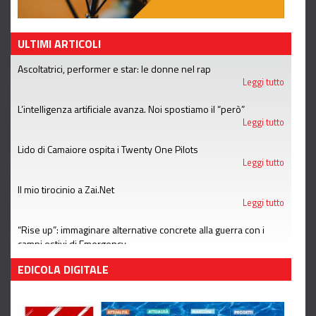
ULTIMI ARTICOLI
Ascoltatrici, performer e star: le donne nel rap
Leggi tutto
L’intelligenza artificiale avanza. Noi spostiamo il “però”
Leggi tutto
Lido di Camaiore ospita i Twenty One Pilots
Leggi tutto
Il mio tirocinio a Zai.Net
Leggi tutto
“Rise up”: immaginare alternative concrete alla guerra con i
campi estivi di Emergency
Leggi tutto
EDICOLA DIGITALE