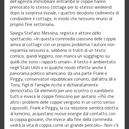
dell’agenzia immobiliare entrambe le coppie hanno
prenotato lo stesso cottage per lo stesso weekend:
dopo la sorpresa iniziale, i quattro decidono civilmente di
condividere il cottage, in modo che nessuno rinunci al
proprio fine settimana.
Spiega Stefano Messina, regista e attore dello
spettacolo: «In questa commedia ciascuna delle coppie
arriva al cottage con un proprio problema: l’autore non
risparmia nessuno e, sebbene si tratti di un testo
comico, quindi leggero, non manca un sogghigno su
quelli che sono i rapporti umani». Il testo è ambientato
negli Stati Uniti e in qualche modo riflette anche il
panorama politico americano: da una parte Frank e
Peggy, conservatori repubblicani convinti, dall’altra Jill e
Tony, figli di famiglie ricche e dichiaratamente
democratici. Gli elementi per uno scontro ci sarebbero
tutti e invece le coppie finiscono per aiutarsi: «Più che
altro i problemi delle coppie vengono in un certo senso
capovolti. Frank e Peggy, la cui relazione sembra ridotta
al lumicino, acquistano nuove energie dal contatto con
la coppia giovane, che invece alla fine della commedia
vedrà la vita di coppia come un grande pericolo». Non c’è