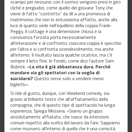
scampo per nessuno: con il sorriso vengono presi in giro
cliché e pregiudizi, come quello del giovane Tony che
viene di fatto “costretto” da Jill a una promessa di
matrimonio che non lo entusiasma affatto, anche alla
luce di quanto vede nell’equilibrio della coppia Frank-
Peggy. Il cottage è una dimensione chiusa e la
convivenza forzata porta necessariamente
all’interazione e al confronto: ciascuna coppia è specchio
per l’altra e si confronta vicendevolmente, ma anche
all’interno. Il risultato lascia qualche cicatrice, ma c’è
sempre il lieto fine. In fondo, come dice l’autore Sam
Bobrick: «
La vita è già abbastanza dura. Perché
mandare via gli spettatori con la voglia di
suicidarsi?
Questo serve solo a vendere meno
biglietti».
Si ride di gusto, dunque, con Weekend comedy, sia
grazie al brillante testo che all’affiatamento della
compagnia, che di questo tipo di spettacolo ha lunga
esperienza. Spiega Messina: «Siamo un gruppo
assolutamente affiatato, che nasce da intenzioni
comuni rispetto alla scelta del lavoro da fare. Sappiamo
come muoverci all’interno di quella che è una comicità