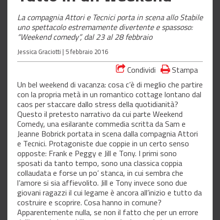
La compagnia Attori e Tecnici porta in scena allo Stabile
uno spettacolo estremamente divertente e spassoso:
“Weekend comedy”, dal 23 al 28 febbraio
Jessica Graciotti |
5 febbraio 2016
Condividi
Stampa
Un bel weekend di vacanza: cosa c’è di meglio che partire
con la propria metà in un romantico cottage lontano dal
caos per staccare dallo stress della quotidianità?
Questo il pretesto narrativo da cui parte Weekend
Comedy, una esilarante commedia scritta da Sam e
Jeanne Bobrick portata in scena dalla compagnia Attori
e Tecnici. Protagoniste due coppie in un certo senso
opposte: Frank e Peggy e Jill e Tony. I primi sono
sposati da tanto tempo, sono una classica coppia
collaudata e forse un po’ stanca, in cui sembra che
l’amore si sia affievolito. Jill e Tony invece sono due
giovani ragazzi il cui legame è ancora all’inizio e tutto da
costruire e scoprire. Cosa hanno in comune?
Apparentemente nulla, se non il fatto che per un errore