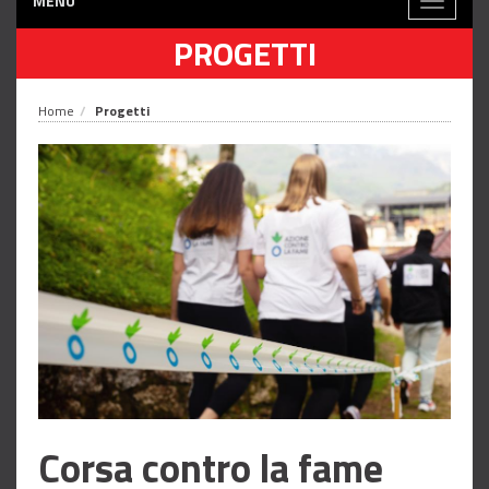
MENÙ
Toggle
navigati
PROGETTI
Home
Progetti
Corsa contro la fame