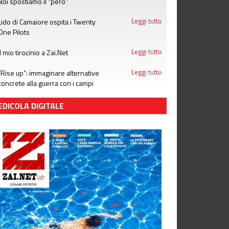
Noi spostiamo il “però”
Lido di Camaiore ospita i Twenty
Leggi tutto
One Pilots
Il mio tirocinio a Zai.Net
Leggi tutto
“Rise up”: immaginare alternative
Leggi tutto
concrete alla guerra con i campi
estivi di Emergency
EDICOLA DIGITALE