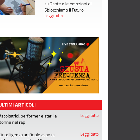
su Dante e le emozioni di
Sblocchiamo il Futuro
Leggi tutto
ULTIMI ARTICOLI
Ascoltatrici, performer e star: le
Leggi tutto
donne nel rap
L’intelligenza artificiale avanza.
Leggi tutto