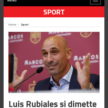
MENÙ
Toggle
navigati
SPORT
Home
Sport
Luis Rubiales si dimette