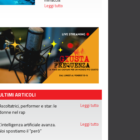
Leggi tutto
ULTIMI ARTICOLI
Ascoltatrici, performer e star: le
Leggi tutto
donne nel rap
L’intelligenza artificiale avanza.
Leggi tutto
Noi spostiamo il “però”