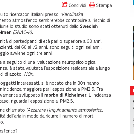
Condividi
Stampa
ito ricercatori italiani presso
"Karolinska
amento atmosferico sembrerebbe contribuire al rischio di
ndurre lo studio sono stati ottenuti dallo
Swedish
holmen
(SNAC-K)
.
tà di partecipanti di età pari o superiore a 60 anni.
ienti, dai 60 ai 72 anni, sono seguiti ogni sei anni,
aggio avviene ogni tre anni.
 a seguito di una valutazione neuropsicologica
za, è stata valutata l’esposizione residenziale a lungo
idi di azoto,
NOx.
oggetti interessati, si è notato che in 301 hanno
un’incidenza maggiore per l’esposizione a PM2.5. Tra
ivamente sviluppato il
morbo di Alzheimer
. L' incidenza
 caso, riguarda l’esposizione al PM2.5.
one chiamato
“Azzerare l’inquinamento atmosferico,
ità dell’aria in modo da ridurre il numero di morti
co.
osferico?