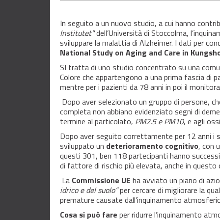
In seguito a un nuovo studio, a cui hanno contribu
Institutet"
dell’Università di Stoccolma, l’inquin
sviluppare la malattia di Alzheimer. I dati per co
National Study on Aging and Care in Kungs
SI tratta di uno studio concentrato su una comuni
Colore che appartengono a una prima fascia di paz
mentre per i pazienti da 78 anni in poi il monitor
Dopo aver selezionato un gruppo di persone, che
completa non abbiano evidenziato segni di demen
termine al particolato,
PM2.5 e PM10
, e agli oss
Dopo aver seguito correttamente per 12 anni i s
sviluppato un
deterioramento cognitivo
, con 
questi 301, ben 118 partecipanti hanno success
di fattore di rischio più elevata, anche in questo
La
Commissione UE
ha avviato un piano di azi
idrico e del suolo”
per cercare di migliorare la qual
premature causate dall’inquinamento atmosferi
Cosa si può fare
per ridurre l’inquinamento atm