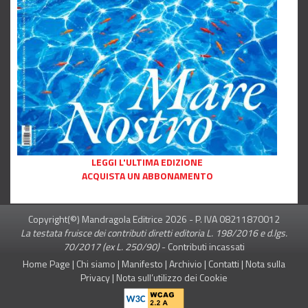
LEGGI L'ULTIMA EDIZIONE
ACQUISTA UN ABBONAMENTO
Copyright(©) Mandragola Editrice
2026
- P. IVA 08211870012
La testata fruisce dei contributi diretti editoria L. 198/2016 e d.lgs.
70/2017 (ex L. 250/90)
-
Contributi incassati
Home Page
|
Chi siamo
|
Manifesto
|
Archivio
|
Contatti
|
Nota sulla
Privacy
|
Nota sull’utilizzo dei Cookie