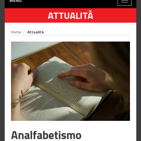
MENÙ
Toggle
navigati
ATTUALITÀ
Home
Attualità
Analfabetismo