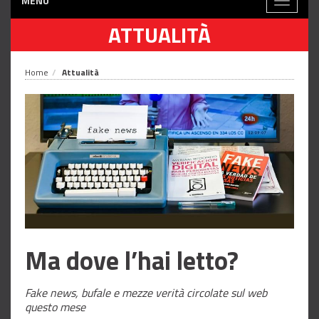
MENÙ
Toggle
navigati
ATTUALITÀ
Home
Attualità
Ma dove l’hai letto?
Fake news, bufale e mezze verità circolate sul web
questo mese