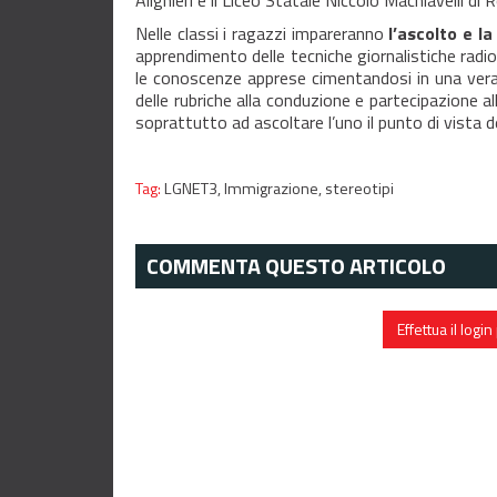
Alighieri e il Liceo Statale Niccolò Machiavelli d
Nelle classi i ragazzi impareranno
l’ascolto e l
apprendimento delle tecniche giornalistiche radi
le conoscenze apprese cimentandosi in una vera t
delle rubriche alla conduzione e partecipazione a
soprattutto ad ascoltare l’uno il punto di vista de
Tag:
LGNET3,
Immigrazione,
stereotipi
COMMENTA QUESTO ARTICOLO
Effettua il log