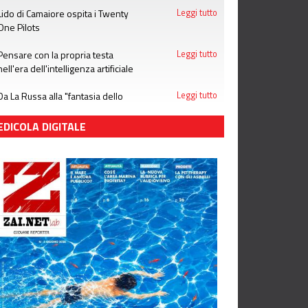
Lido di Camaiore ospita i Twenty
Leggi tutto
One Pilots
Pensare con la propria testa
Leggi tutto
nell'era dell'intelligenza artificiale
Da La Russa alla "fantasia dello
Leggi tutto
stupro": notizie che le donne non
meritano
EDICOLA DIGITALE