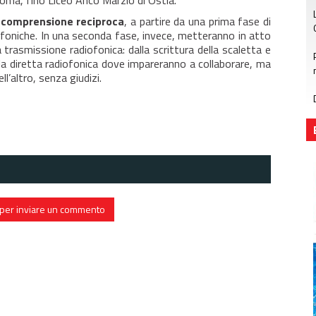
i Roma, fino Liceo Anco Marzio di Ostia.
a comprensione reciproca
, a partire da una prima fase di
ofoniche. In una seconda fase, invece, metteranno in atto
rasmissione radiofonica: dalla scrittura della scaletta e
lla diretta radiofonica dove impareranno a collaborare, ma
ll’altro, senza giudizi.
in per inviare un commento