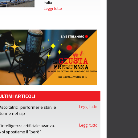
Italia
Leggi tutto
ULTIMI ARTICOLI
Ascoltatrici, performer e star: le
Leggi tutto
donne nel rap
L’intelligenza artificiale avanza.
Leggi tutto
Noi spostiamo il “però”