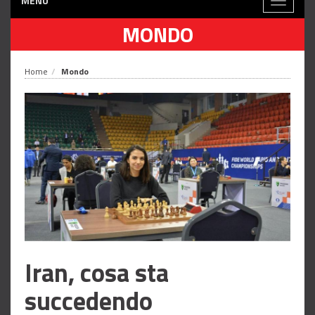
MENÙ
Toggle
navigati
MONDO
Home
Mondo
Iran, cosa sta
succedendo