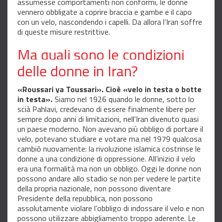
assumesse comportamenti non conformi, le donne
vennero obbligate a coprire braccia e gambe e il capo
con un velo, nascondendo i capelli. Da allora l’Iran soffre
di queste misure restrittive.
Ma quali sono le condizioni
delle donne in Iran?
«Roussari ya Toussari». Cioè «velo in
testa o botte
in testa».
Siamo nel 1926 quando le donne, sotto lo
scià Pahlavi, credevano di essere finalmente libere per
sempre dopo anni di limitazioni, nell'Iran divenuto quasi
un paese moderno. Non avevano più obbligo di portare il
velo, potevano studiare e votare ma nel 1979 qualcosa
cambiò nuovamente: la rivoluzione islamica costrinse le
donne a una condizione di oppressione. All’inizio il velo
era una formalità ma non un obbligo. Oggi le donne non
possono andare allo stadio se non per vedere le partite
della propria nazionale, non possono diventare
Presidente della repubblica, non possono
assolutamente violare l’obbligo di indossare il velo e non
possono utilizzare abbigliamento troppo aderente. Le