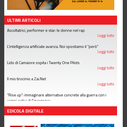
ULTIMI ARTICOLI
Ascoltatrici, performer e star: le donne nel rap
Leggi tutto
L’intelligenza artificiale avanza. Noi spostiamo il “però”
Leggi tutto
Lido di Camaiore ospita i Twenty One Pilots
Leggi tutto
Il mio tirocinio a Zai.Net
Leggi tutto
“Rise up”: immaginare alternative concrete alla guerra con i
campi estivi di Emergency
Leggi tutto
EDICOLA DIGITALE