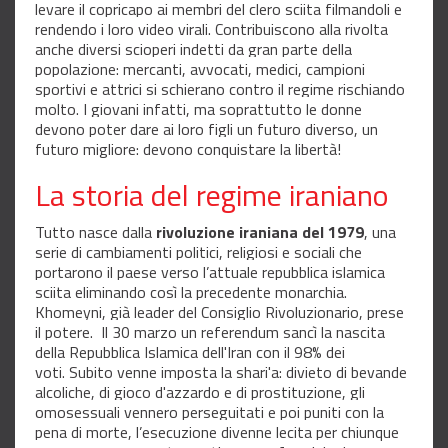
levare il copricapo ai membri del clero sciita filmandoli e
rendendo i loro video virali. Contribuiscono alla rivolta
anche diversi scioperi indetti da gran parte della
popolazione: mercanti, avvocati, medici, campioni
sportivi e attrici si schierano contro il regime rischiando
molto.
I giovani infatti, ma soprattutto le donne
devono poter dare ai loro figli un futuro diverso, un
futuro migliore: devono conquistare la libertà!
La storia del regime iraniano
Tutto nasce dalla
rivoluzione iraniana del 1979
, una
serie di cambiamenti politici, religiosi e sociali che
portarono il paese verso l’attuale repubblica islamica
sciita eliminando così la precedente monarchia.
Khomeyni, già leader del Consiglio Rivoluzionario, prese
il potere. Il 30 marzo un referendum sancì la nascita
della Repubblica Islamica dell'Iran con il 98% dei
voti. Subito venne imposta la shari'a: divieto di bevande
alcoliche, di gioco d'azzardo e di prostituzione, gli
omosessuali vennero perseguitati e poi puniti con la
pena di morte, l’esecuzione divenne lecita per chiunque