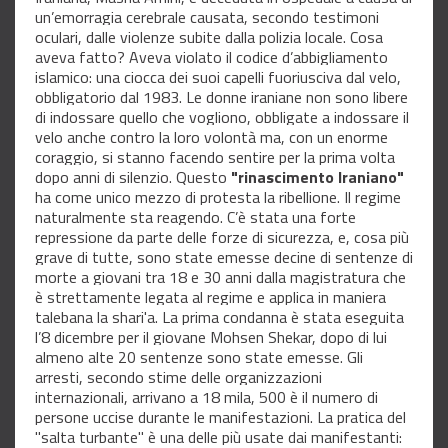
un’emorragia cerebrale causata, secondo testimoni
oculari, dalle violenze subite dalla polizia locale.
Cosa
aveva fatto? Aveva violato il codice d’abbigliamento
islamico: una ciocca dei suoi capelli fuoriusciva dal velo,
obbligatorio dal 1983. Le donne iraniane non sono libere
di indossare quello che vogliono, obbligate a indossare il
velo anche contro la loro volontà ma, con un enorme
coraggio, si stanno facendo sentire per la prima volta
dopo anni di silenzio.
Questo
"rinascimento Iraniano"
ha come unico mezzo di protesta la ribellione. Il regime
naturalmente sta reagendo. C’è stata una forte
repressione da parte delle forze di sicurezza, e, cosa più
grave di tutte, sono state emesse decine di sentenze di
morte a giovani tra 18 e 30 anni dalla magistratura che
è strettamente legata al regime e applica in maniera
talebana la
shari'a. La prima condanna è stata eseguita
l’8 dicembre per il giovane Mohsen Shekar, dopo di lui
almeno alte 20 sentenze sono state emesse. Gli
arresti, secondo stime delle organizzazioni
internazionali, arrivano a 18 mila, 500 è il numero di
persone uccise durante le manifestazioni. La pratica del
"salta turbante" è una delle più usate dai manifestanti: