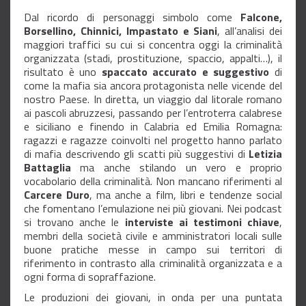
Dal ricordo di personaggi simbolo come
Falcone,
Borsellino, Chinnici, Impastato e Siani
, all’analisi dei
maggiori traffici su cui si concentra oggi la criminalità
organizzata (stadi, prostituzione, spaccio, appalti…), il
risultato è uno
spaccato accurato e suggestivo
di
come la mafia sia ancora protagonista nelle vicende del
nostro Paese. In diretta, un viaggio dal litorale romano
ai pascoli abruzzesi, passando per l’entroterra calabrese
e siciliano e finendo in Calabria ed Emilia Romagna:
ragazzi e ragazze coinvolti nel progetto hanno parlato
di mafia descrivendo gli scatti più suggestivi di
Letizia
Battaglia
ma anche stilando un vero e proprio
vocabolario della criminalità. Non mancano riferimenti al
Carcere Duro
, ma anche a film, libri e tendenze social
che fomentano l’emulazione nei più giovani. Nei podcast
si trovano anche le
interviste ai testimoni chiave
,
membri della società civile e amministratori locali sulle
buone pratiche messe in campo sui territori di
riferimento in contrasto alla criminalità organizzata e a
ogni forma di sopraffazione.
Le produzioni dei giovani, in onda per una puntata