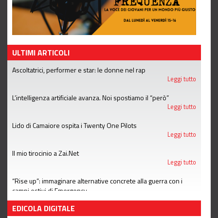
ULTIMI ARTICOLI
Ascoltatrici, performer e star: le donne nel rap
Leggi tutto
L’intelligenza artificiale avanza. Noi spostiamo il “però”
Leggi tutto
Lido di Camaiore ospita i Twenty One Pilots
Leggi tutto
Il mio tirocinio a Zai.Net
Leggi tutto
“Rise up”: immaginare alternative concrete alla guerra con i
campi estivi di Emergency
Leggi tutto
EDICOLA DIGITALE