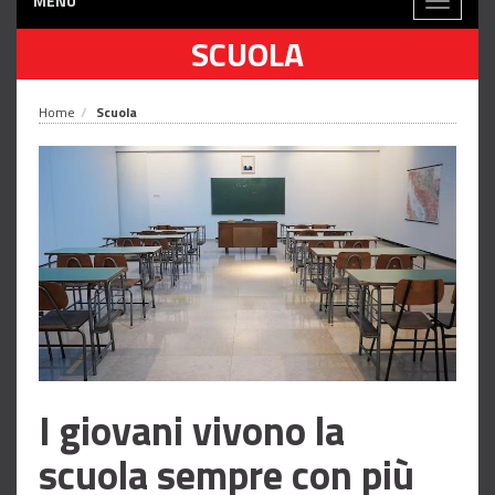
MENÙ
Toggle
navigati
SCUOLA
Home
Scuola
I giovani vivono la
scuola sempre con più